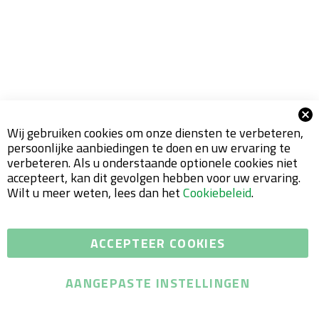
Wij gebruiken cookies om onze diensten te verbeteren,
persoonlijke aanbiedingen te doen en uw ervaring te
GREASE GUN PRO
verbeteren. Als u onderstaande optionele cookies niet
accepteert, kan dit gevolgen hebben voor uw ervaring.
Professioneel smeerpistool. Duurzaam en
Wilt u meer weten, lees dan het
Cookiebeleid
.
praktich met 1 hand te bedienen smeerpistool
met een consistentie klasse tot NLGI 3.
ACCEPTEER COOKIES
NAAR HET PRODUCT
AANGEPASTE INSTELLINGEN