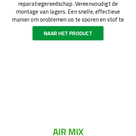
reparatiegereedschap. Vereenvoudigt de
montage van lagers. Een snelle, effectieve
manier om problemen op te sporen en stof te
verwijderen van printplaten en diverse
NAAR HET PRODUCT
computeronderdelen.
AIR MIX