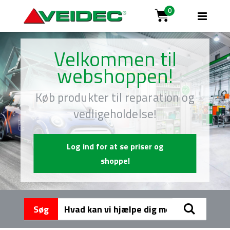
0
Toggl
Cart
Nav
Velkommen til
webshoppen!
Køb produkter til reparation og
vedligeholdelse!
Log ind for at se priser og
shoppe!
Søg