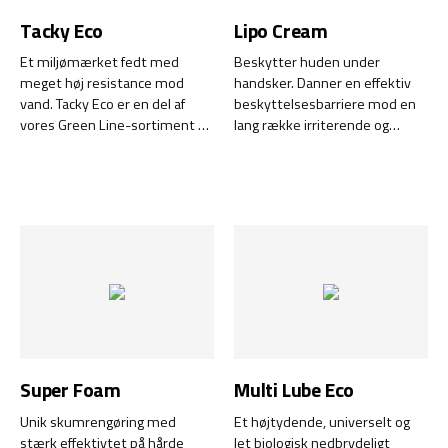
Tacky Eco
Lipo Cream
Et miljømærket fedt med
Beskytter huden under
meget høj resistance mod
handsker. Danner en effektiv
vand. Tacky Eco er en del af
beskyttelsesbarriere mod en
vores Green Line-sortiment og
lang række irriterende og
er et universelt NLGI 2 fedt.
skadelige stoffer, herunder
Med et højt indhold af vandfrit
mekanisk belastning.
calcium giver produktet en
Beskytter huden under
ekstremt god
handsker og er ideel til brug
modstandsdygtighed overfor
sammen med nitril- og
vand og andre væsker.
vinylhandsker for øget
Samtidig bevarer den sin
komfort. Den ikke-klistrede,
konsistens og mekaniske
plejende formel absorberes
stabilitet i lang tid, selv under
hurtigt, giver langvarig blødhed
høje tryk.
og hjælper med at forebygge
tør hud.
Super Foam
Multi Lube Eco
Unik skumrengøring med
Et højtydende, universelt og
stærk effektivtet på hårde
let biologisk nedbrydeligt