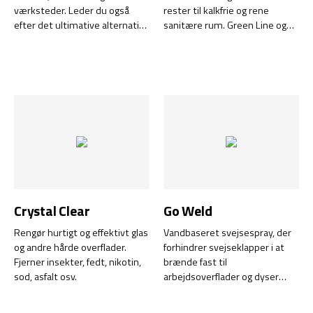
værksteder. Leder du også
rester til kalkfrie og rene
efter det ultimative alternativ
sanitære rum. Green Line og
til petroleumsbaserede
NSF godkendt.
rengøringsprodukter?
Crystal Clear
Go Weld
Rengør hurtigt og effektivt glas
Vandbaseret svejsespray, der
og andre hårde overflader.
forhindrer svejseklapper i at
Fjerner insekter, fedt, nikotin,
brænde fast til
sod, asfalt osv.
arbejdsoverflader og dyser
under svejsning eller
laserskæring.