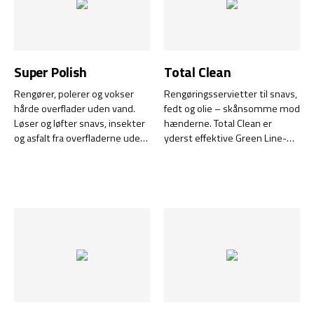
Super Polish
Total Clean
Rengører, polerer og vokser
Rengøringsservietter til snavs,
hårde overflader uden vand.
fedt og olie – skånsomme mod
Løser og løfter snavs, insekter
hænderne. Total Clean er
og asfalt fra overfladerne uden
yderst effektive Green Line-
at ridse.
rengøringsservietter til
overflader, værktøj, udstyr og
hænder – kræver hverken
vand, sæbe, håndcreme eller
håndklæde.