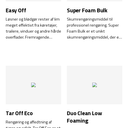
Easy Off
Super Foam Bulk
Løsner og blødgør rester af lim
Skumrengøringsmiddel til
meget effektivt fra køretøjer,
professionel rengøring. Super
trailere, vinduer og andre hårde
Foam Bulk er et unikt
overflader. Fremragende
skumrengøringsmiddel, der er
erstatningsprodukt af
udviklet til rengøring af store
traditionelle opløsningsmidler.
overflader og er også ideelt til
Fremstillet af miljøvenlige og
udendørs brug i blæsende vejr
bionedbrydelige stoffer samt
eller steder med kraftige træk,
er Green World klassificeret.
f.eks. ved rengøring af vinduer
eller solcellepaneler. Det
renser hurtigt og effektivt glas
og andre hårde overflader for
f.eks.
Tar Off Eco
Duo Clean Low
Foaming
Rengøring og affedtning af
tjære og asfalt. Tar Off Eco er et