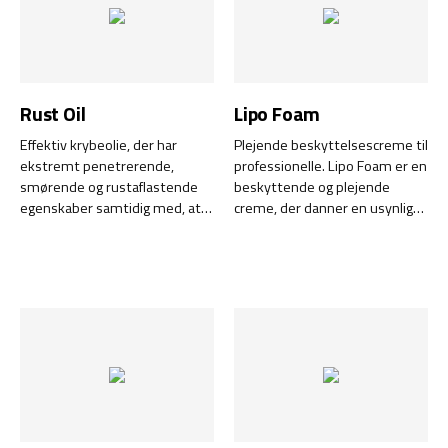
Rust Oil
Lipo Foam
Effektiv krybeolie, der har
Plejende beskyttelsescreme til
ekstremt penetrerende,
professionelle. Lipo Foam er en
smørende og rustaflastende
beskyttende og plejende
egenskaber samtidig med, at
creme, der danner en usynlig
den giver en tynd og effektiv
barriere mod snavs, olier,
smøring, perfekt på trange og
maling, opløsningsmidler og
vanskelige tilgængelige steder.
støv. Moussen absorberes
hurtigt i huden uden at
efterlade en klistret
fornemmelse.