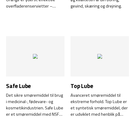
overfladerenservietter –
gevind, skæring og drejning.
kræver ikke vand. Udviklet til at
fjerne svært rengørlige stoffer.
Safe Lube
Top Lube
Det sikre smøremiddel til brug
Avanceret smøremiddel til
i medicinal-, fødevare- og
ekstreme forhold. Top Lube er
kosmetikindustrien. Safe Lube
et syntetisk smøremiddel, der
er et smøremiddel med NSF
er udviklet med henblik på
H1-certificering, der er specielt
langvarig ydeevne og
udviklet til brug i medicinal-,
enestående vedhæftning,
fødevare- og
hvilket gør det ideelt selv til