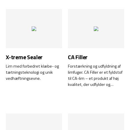
kosmetikindustrien. Det er
brug under ekstreme
fuldstændig gennemsigtigt,
centrifugalkræfter. Dets evne
lugtfrit og påvirker ikke
til at klæbe sig fast til
smagen, hvis det ved et uheld
overflader sikrer, at
kommer i kontakt med
smøremidlet forbliver på plads
fødevarer. Safe Lube sikrer en
selv under de mest krævende
sikker og effektiv smøring, som
forhold.
du kan stole på i miljøer med
særlige krav.
X-treme Sealer
CA Filler
Lim med forbedret klæbe- og
Forstærkning og udfyldning af
tætningsteknologi og unik
limfuger. CA Filler er et fyldstof
vedhæftningsevne.
til CA-lim – et produkt af høj
kvalitet, der udfylder og
forstærker limfuger, så du kan
arbejde med bredere
mellemrum. Dette fyldstof er
ideelt til at forbedre styrken og
stabiliteten i dine limfuger,
uanset hvilket materiale der er
tale om.