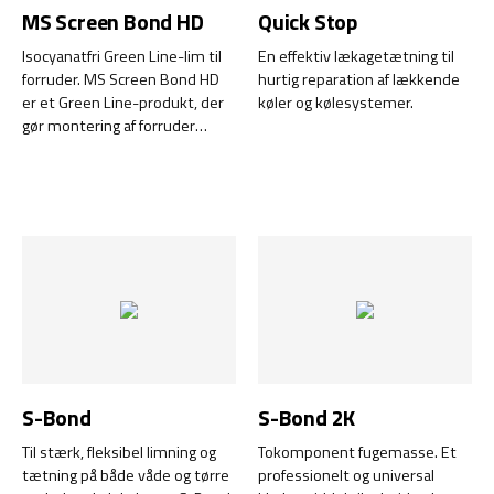
MS Screen Bond HD
Quick Stop
Isocyanatfri Green Line-lim til
En effektiv lækagetætning til
forruder. MS Screen Bond HD
hurtig reparation af lækkende
er et Green Line-produkt, der
køler og kølesystemer.
gør montering af forruder
nemmere, hurtigere, sikrere og
mere effektiv end traditionelle
PU-produkter.
S-Bond
S-Bond 2K
Til stærk, fleksibel limning og
Tokomponent fugemasse. Et
tætning på både våde og tørre
professionelt og universal