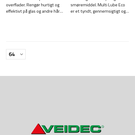
overflader. Rengør hurtigt og
smøremiddel. Multi Lube Eco
effektivt på glas og andre hårde
er et tyndt, gennemsigtigt og
overflader fra insekter, fedt,
stærkt gennemtrængende,
nikotin, sod, salt, asfalt, snavs
biobaseret smøremiddel, der
osv.
sikrer enestående
præcisionssmøring.