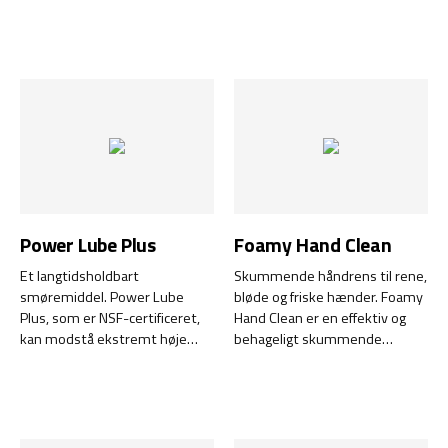
fordamper hurtigere end
højtydende smørepasta, der er
traditionelle vandbaserede
specielt udviklet til at modstå
rengøringsmidler og efterlader
ekstreme forhold, herunder
ingen rester.
højt tryk og temperaturer på
op til 1700 °C. Dette metalfrie
fedt har en fremragende
vedhæftning.
Power Lube Plus
Foamy Hand Clean
Et langtidsholdbart
Skummende håndrens til rene,
smøremiddel. Power Lube
bløde og friske hænder. Foamy
Plus, som er NSF-certificeret,
Hand Clean er en effektiv og
kan modstå ekstremt høje
behageligt skummende
tryk og temperaturer og har
håndsæbe, der rengør i dybden
desuden lang holdbarhed.
uden at udtørre huden. Den
indeholder plejende og
fugtgivende ingredienser,
hvilket gør den ideel til hyppig