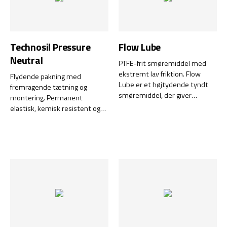
kontaktallergi efter
nikkelallergi.
Technosil Pressure
Flow Lube
Neutral
PTFE-frit smøremiddel med
ekstremt lav friktion. Flow
Flydende pakning med
Lube er et højtydende tyndt
fremragende tætning og
smøremiddel, der giver
montering. Permanent
ekstremt lav friktion – uden
elastisk, kemisk resistent og
tilsætning af PTFE. Den unikke
klarer temperaturer op til
formel af syntetisk esterolie og
+315ºC.
højkvalitetsadditiver giver
fremragende krybeegenskaber,
der når alle bevægelige dele og
sikrer lav friktion i meget lang
tid.