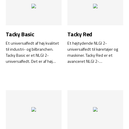
Tacky Basic
Tacky Red
Et universalfedt af høj kvalitet
Et højtydende NLGI 2-
til industri- og bilbranchen.
universalfedt til køretøjer og
Tacky Basic er et NLGI 2-
maskiner. Tacky Red er et
universalfedt. Det er af høj
avanceret NLGI 2-
kvalitet og har et meget bredt
universalfedt, der er udviklet til
anvendelsesområde inden for
langvarig og effektiv smøring af
industri-, bygge- og
køretøjer, entreprenør- og
bilbranchen. Det reducerer
industrimaskiner. Dette fedt er
pålideligt friktion og slid i glide-
udviklet til at modstå
og rullelejer.
ekstremt store belastninger
og yde langvarig beskyttelse
mod slid og mekanisk
belastning.