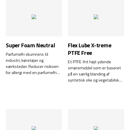
brug i professionelle miljøer.
Super Foam Neutral
Flex Lube X-treme
PTFE Free
Parfumefri skumrens til
industri, køretøjer og
Et PTFE-frit højt ydende
værksteder. Reducer risikoen
smøremiddel som er baseret
for allergi med en parfumefri
på en særlig blanding af
skumrens. Vi er alle udsat for
syntetisk olie og vegetabilske
flere parfumerede produkter
estere og med ekstremt lav
og miljøer, både privat og på
friktion.
arbejdspladsen. Som følge
heraf udvikler et stigende antal
mennesker allergi over for
parfume, hvilket gør
parfumeallergi til den
næstmest almindelige