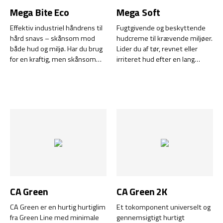
Mega Bite Eco
Mega Soft
Effektiv industriel håndrens til
Fugtgivende og beskyttende
hård snavs – skånsom mod
hudcreme til krævende miljøer.
både hud og miljø. Har du brug
Lider du af tør, revnet eller
for en kraftig, men skånsom
irriteret hud efter en lang
håndrens, der kan klare de
arbejdsdag? Mega Soft er en
hårdeste udfordringer i
effektiv hudcreme, udviklet til
værkstedet? Mega Bite Eco er
professionelle inden for
en højtydende skureindustriel
industri, værksted og
sæbe, der effektivt opløser
håndværk. Den er let at påføre
olie, fedt og sod uden at
og absorberes hurtigt uden at
udtørre huden. Den er
efterlade en fedtet overflade.
designet til professionelle
Cremen fugter, blødgør og
brugere, der kræver resultater
styrker hudens naturlige
– og som også ønsker at
beskyttelsesbarriere – så
beskytte miljøet.
hænderne forbliver sunde og
modstandsdygtige, selv under
CA Green
CA Green 2K
de mest barske forhold.
CA Green er en hurtig hurtiglim
Et tokomponent universelt og
fra Green Line med minimale
gennemsigtigt hurtigt