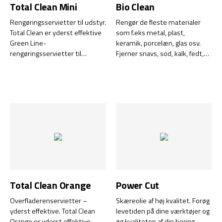
Total Clean Mini
Bio Clean
Rengøringsservietter til udstyr.
Rengør de fleste materialer
Total Clean er yderst effektive
som f.eks metal, plast,
Green Line-
keramik, porcelæn, glas osv.
rengøringsservietter til
Fjerner snavs, sod, kalk, fedt,
overflader, værktøj, udstyr og
oxid osv.
hænder – uden brug af vand,
sæbe, håndcreme eller
håndklæder.
Total Clean Orange
Power Cut
Overfladerenservietter –
Skæreolie af høj kvalitet. Forøg
yderst effektive. Total Clean
levetiden på dine værktøjer og
Orange er yderst effektive
øg kvaliteten af din boring,