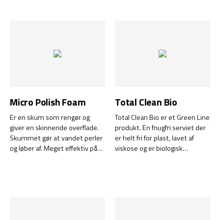
præcisionsskum af høj kvalitet,
overflade og er perfekt til brug
der effektivt fylder alle hulrum
efter arbejdsdagen. Cremen
med kontrolleret ekspansion.
fugter og plejer huden,
Efter hærdning forbliver
samtidig med at den styrker
materialet blødt og fleksibelt
hudens naturlige beskyttelse
og revner ikke under
mod tørhed og irritation.
bevægelser forårsaget af for
eksempel
temperatursvingninger. Den
bevarede elasticitet øger bl.a.
Micro Polish Foam
Total Clean Bio
justerbarheden af dør- og
vinduesrammer i lang tid
Er en skum som rengør og
Total Clean Bio er et Green Line
fremover.
giver en skinnende overflade.
produkt. En fnugfri serviet der
Skummet gør at vandet perler
er helt fri for plast, lavet af
og løber af. Meget effektiv på
viskose og er biologisk
både tørre og våde overflader.
nedbrydelig på mindre end 60
Fremragende til lakerede og
dage. Rengøringsvæsken er
malede overflader som krom,
helt fri for parfume og er let
glas, plastic, spejle, klinker mv.
biologisk nedbrydelig inden for
28 dage.