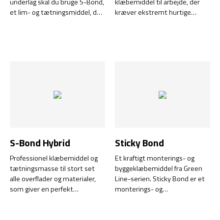
underlag skal du bruge S-Bond,
klæbemiddel til arbejde, der
et lim- og tætningsmiddel, der
kræver ekstremt hurtige
hærder uden at krympe.
løsninger og resulterer i
krævende miljøer.
S-Bond Hybrid
Sticky Bond
Professionel klæbemiddel og
Et kraftigt monterings- og
tætningsmasse til stort set
byggeklæbemiddel fra Green
alle overflader og materialer,
Line-serien. Sticky Bond er et
som giver en perfekt
monterings- og
kombination af meget høj
byggeklæbemiddel af højeste
vedhæftning med høj
kvalitet, der binder ekstremt
fleksibilitet.
stærkt til næsten alle