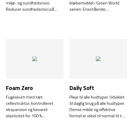
miljø- og sundhedsrisici.
klæbemiddel i Green World
Reducer sundhedsrisici på
serien. Enestående
arbejdspladsen og mindsk
vedhæftning til de fleste
miljøskader uden at gå på
materialer.
kompromis med kvaliteten.
Foam Zero
Daily Soft
Fugeskum med tæt
Pleje til alle hudtyper. Udviklet
cellestruktur, kontrolleret
til daglig brug på alle hudtyper.
ekspansion og bevaret
Denne milde og effektive
elasticitet for 100 %
formel er ideel til normal til tør
isocyanatfrit arbejde. Foam
hud. Den absorberes hurtigt
Zero er et isolerende
uden at efterlade en fedtet