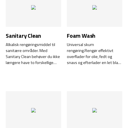
Sanitary Clean
Foam Wash
Alkalisk rengøringsmiddel til
Universal skum
sanitære områder. Med
rengøring.Rengør effektivt
Sanitary Clean behøver du ikke
overflader for olie, fedt og
længere have to forskellige
snavs og efterlader en let blank
rengøringsmidler stående.
overflade. Kan fortyndes med
Dette rengøringsmiddel fjerner
vand og er effektiv i blandinger
effektivt både organisk snavs
op til 1:40.
og kalk i alle sanitære områder i
virksomheden.