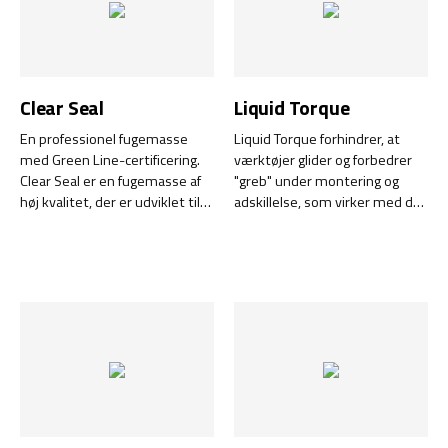
Clear Seal
Liquid Torque
En professionel fugemasse
Liquid Torque forhindrer, at
med Green Line-certificering.
værktøjer glider og forbedrer
Clear Seal er en fugemasse af
"greb" under montering og
høj kvalitet, der er udviklet til
adskillelse, som virker med det
professionelle brugere, der
samme. Forenkler fjernelse af
kræver lang holdbarhed og
skruer, bolte, møtrikker osv.
pålidelig ydeevne. Denne
innovative fugemasse tilbyder
en overlegen tætningsevne
sammenlignet med
almindelige silikoneprodukter i
tuber.