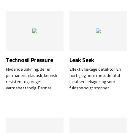
materialer straks efter
påføring! Klæbemidlet er
modstandsdygtigt over for
vand, fugt, skimmel og klor og
tåler vibrationer, samtidig med
at det bevarer sin elasticitet.
Sticky Bond er en del af vores
Green Line-serie og er
desuden fri for isocyanater,
Technosil Pressure
Leak Seek
opløsningsmidler og silikone.
Flydende pakning, der er
Effektiv lækage detektor. En
permanent elastisk, kemisk
hurtig og nem metode til at
resistent og meget
lokaliser lækager, og som
varmebestandig. Danner
fuldstændigt stopper
holdbare pakninger og
unødvendige energitab inden
tætningsringe, der bliver helt
for få minutter og sparer
luft- og vandtætte.
mange lappeløsninger.