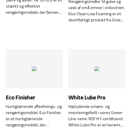
Rengøringsmidler til gulve og
stærkt og effektivt
vask af små emner i industrien.
rengøringsmiddel, der fjerner
Duo Clean Low Foaming er et
rester af: asfalt, tjære, gummi,
skumfattigt produkt fra Green
fedt, olie.
Line-serien, der både er
miljøvenligt og brugervenligt.
Det er desuden NSF-
certificeret (A1) til brug i
fødevareproduktion og er let
biologisk nedbrydeligt.
Eco Finisher
White Lube Pro
Hurtigtørrende affedtnings- og
Højtydende smøre- og
rengøringsmiddel. Eco Finisher
monteringsfedt i vores Green
er et hurtigtørrende
Line-serie. NSF H1-certificeret
rengøringsmiddel, der
White Lube Pro er en keramisk,