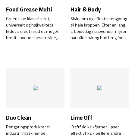
Food Grease Multi
Hair & Body
Green Line klassificeret,
Skånsom og effektiv rengøring
universelt og højkvalitets
til hele kroppen. Efter en lang
fødevarefedt med et meget
arbejdsdag i krævende miljøer
bredt anvendelsesområde,
har både hår og hud brug for
især i fugtige og våde miljøer.
effektiv, men skånsom
rengøring. Hair & Body er en
alt-i-én shampoo, udviklet til
professionelle brugere, der har
behov for høj rengøringsevne
kombineret med maksimal
mildhed. Med sin moderne
formel, renser, fugter og
blødgør den både hår og krop –
perfekt til daglig brug, også til
morgenbadet.
Duo Clean
Lime Off
Rengøringsprodukter til
Kraftfuld kalkfjerner. Løser
industri, maskiner og
effektivt kalk og flere andre