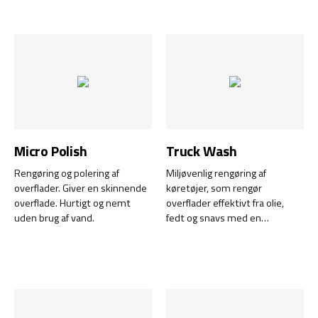
Micro Polish
Truck Wash
Rengøring og polering af
Miljøvenlig rengøring af
overflader. Giver en skinnende
køretøjer, som rengør
overflade. Hurtigt og nemt
overflader effektivt fra olie,
uden brug af vand.
fedt og snavs med en
skinnende effekt. Kan
fortyndes med vand og er
effektiv i blandinger op til 1:40.