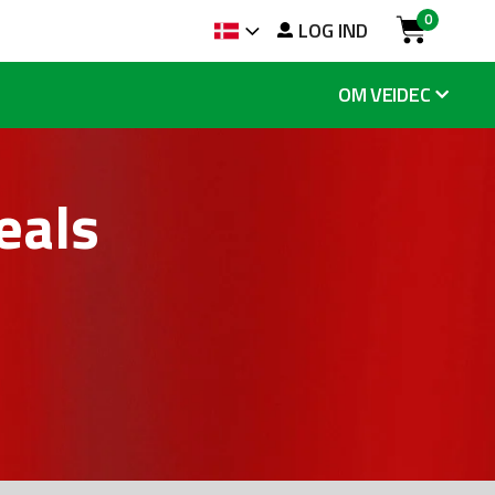
0
g
LOG IND
Sprog
Cart
OM VEIDEC
eals