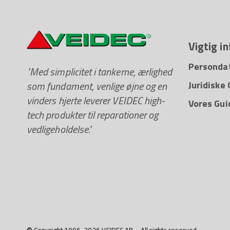
Vigtig i
Persondat
"Med simplicitet i tankerne, ærlighed
som fundament, venlige øjne og en
Juridiske
vinders hjerte leverer VEIDEC high-
Vores Gui
tech produkter til reparationer og
vedligeholdelse."
© Copyright 1996-2026 VEIDEC AB – All rights reserved.