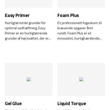
Easy Primer
Foam Plus
Hurtigtørrende grunder for
Et professionelt fugeskum til
optimal vedhæftning. Easy
krævende opgaver året
Primer er en hurtigtørrende
rundt. Foam Plus er et
grunder af høj kvalitet, der er
innovativt, hurtighærdende
udviklet til at forbedre
fugeskum, der leverer
vedhæftningen markant ved
overlegen ydeevne til både
limning af vanskelige
indendørs og udendørs brug.
overflader. Denne avancerede
Dette højkvalitets PU-skum er
grunder er en effektiv løsning,
udviklet til at imødekomme de
der sikrer stærke og holdbare
hårdeste krav inden for bygge-
limsamlinger på en lang række
og renoveringsbranchen.
forskellige materialer.
Gel Glue
Liquid Torque