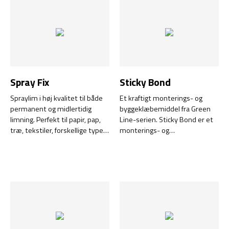
Spray Fix
Sticky Bond
Spraylim i høj kvalitet til både
Et kraftigt monterings- og
permanent og midlertidig
byggeklæbemiddel fra Green
limning. Perfekt til papir, pap,
Line-serien. Sticky Bond er et
træ, tekstiler, forskellige typer
monterings- og
plast osv.
byggeklæbemiddel af højeste
kvalitet, der binder ekstremt
stærkt til næsten alle
materialer straks efter
påføring! Klæbemidlet er
modstandsdygtigt over for
vand, fugt, skimmel og klor og
tåler vibrationer, samtidig med
at det bevarer sin elasticitet.