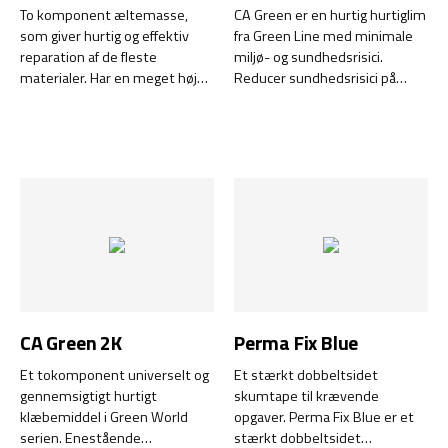
To komponent æltemasse,
CA Green er en hurtig hurtiglim
som giver hurtig og effektiv
fra Green Line med minimale
reparation af de fleste
miljø- og sundhedsrisici.
materialer. Har en meget høj
Reducer sundhedsrisici på
temperaturmodstand og en
arbejdspladsen og mindsk
høj kemisk resistens efter
miljøskader uden at gå på
hærdning.
kompromis med kvaliteten.
CA Green 2K
Perma Fix Blue
Et tokomponent universelt og
Et stærkt dobbeltsidet
gennemsigtigt hurtigt
skumtape til krævende
klæbemiddel i Green World
opgaver. Perma Fix Blue er et
serien. Enestående
stærkt dobbeltsidet