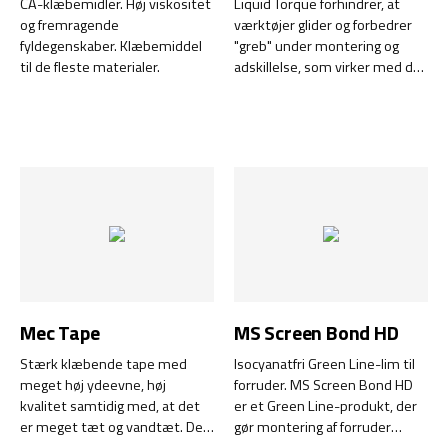
CA-klæbemidler. Høj viskositet
Liquid Torque forhindrer, at
og fremragende
værktøjer glider og forbedrer
fyldegenskaber. Klæbemiddel
"greb" under montering og
til de fleste materialer.
adskillelse, som virker med det
samme. Forenkler fjernelse af
skruer, bolte, møtrikker osv.
Mec Tape
MS Screen Bond HD
Stærk klæbende tape med
Isocyanatfri Green Line-lim til
meget høj ydeevne, høj
forruder. MS Screen Bond HD
kvalitet samtidig med, at det
er et Green Line-produkt, der
er meget tæt og vandtæt. Den
gør montering af forruder
vævede tape er velegnet til
nemmere, hurtigere, sikrere og