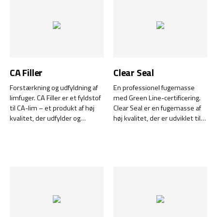
renoveringsprojekter eller
andre opgaver, der kræver
pålidelig fastgørelse, kan du
stole på, at Anchor Pro Plus
leverer den styrke og
holdbarhed, du har brug for.
CA Filler
Clear Seal
Forstærkning og udfyldning af
En professionel fugemasse
limfuger. CA Filler er et fyldstof
med Green Line-certificering.
til CA-lim – et produkt af høj
Clear Seal er en fugemasse af
kvalitet, der udfylder og
høj kvalitet, der er udviklet til
forstærker limfuger, så du kan
professionelle brugere, der
arbejde med bredere
kræver lang holdbarhed og
mellemrum. Dette fyldstof er
pålidelig ydeevne. Denne
ideelt til at forbedre styrken og
innovative fugemasse tilbyder
stabiliteten i dine limfuger,
en overlegen tætningsevne
uanset hvilket materiale der er
sammenlignet med
tale om.
almindelige silikoneprodukter i
tuber.