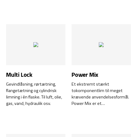
både indendørs og udendørs
mere effektiv end traditionelle
brug.
PU-produkter.
Multi Lock
Power Mix
Gevindlåsning, rørtætning,
Et ekstremt stærkt
flangetætning og cylindrisk
tokomponentlim til meget
limning i én flaske. Til luft, olie,
krævende anvendelsesformål.
gas, vand, hydraulik osv.
Power Mix er et
tokomponentlim, der sikrer
fremragende vedhæftning og
holdbarhed til en lang række
anvendelsesformål. Dette
højtydende lim har en