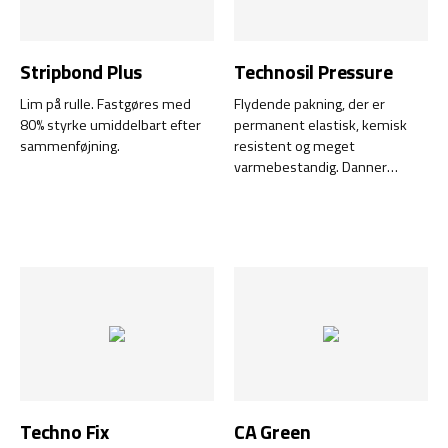
Sticky Bond er en del af vores
Green Line-serie og er
desuden fri for isocyanater,
Stripbond Plus
Technosil Pressure
opløsningsmidler og silikone.
Lim på rulle. Fastgøres med
Flydende pakning, der er
80% styrke umiddelbart efter
permanent elastisk, kemisk
sammenføjning.
resistent og meget
varmebestandig. Danner
holdbare pakninger og
tætningsringe, der bliver helt
luft- og vandtætte.
Techno Fix
CA Green