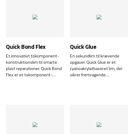
ekstremt høj trækstyrke på
over 200 kg/cm² og kan
anvendes som et alternativ til
svejsning og forskellige
mekaniske
sammenføjningsmetoder.
Quick Bond Flex
Quick Glue
Et innovativt tokomponent-
En sekundlim til krævende
konstruktionslim til smarte
opgaver. Quick Glue er et
plast reparationer. Quick Bond
cyanoakrylatbaseret lim, der
Flex er et tokomponent-
sikrer fremragende
konstruktionslim, der er
vedhæftning og hurtig
udviklet til hurtige og
hærdning på en lang række
omkostningseffektive
materialer. Denne højtydende
reparationsopgaver. Med sin
lim er udviklet til at
unikke kombination af
imødekomme de strengeste
fleksibilitet og styrke sikrer det
krav inden for industri og
effektiv vedhæftning til en lang
håndværk.
række materialer. Det kan
hurtigt slibes og males, og