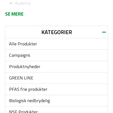
Rudelim
Strukturlim
Fugemasse og- tætningsmasse
Primer
Fugeskum
KATEGORIER
Vores produkter inden for Green Line-serien kan
også bruges med god samvittighed, da de er udviklet
Alle Produkter
til at være så miljø- og sundhedsvenlige som muligt,
noget vi altid stræber efter. Her kan du læse mere
Campaigns
om vores store fokusområde – sundhed og miljø.
Produktnyheder
GREEN LINE
PFAS frie produkter
Biologisk nedbrydelig
NSF Produkter