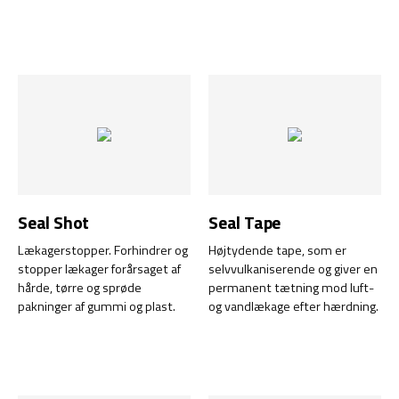
fuldstændig usynlig binding
kombination af meget høj
eller samling på glas, plast og
vedhæftning med høj
andre gennemsigtige
fleksibilitet.
materialer.
Seal Shot
Seal Tape
Lækagerstopper. Forhindrer og
Højtydende tape, som er
stopper lækager forårsaget af
selvvulkaniserende og giver en
hårde, tørre og sprøde
permanent tætning mod luft-
pakninger af gummi og plast.
og vandlækage efter hærdning.