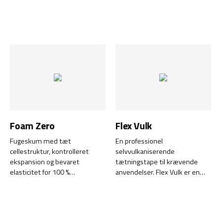
vedhæftning til de fleste
skumtape, der byder på
materialer.
fremragende vedhæftning og
holdbarhed til en lang række
anvendelsesformål. Tapen er
ideelt til mange forskellige
formål, lige fra værksteder til
bil- og industrisektoren.
Foam Zero
Flex Vulk
Fugeskum med tæt
En professionel
cellestruktur, kontrolleret
selvvulkaniserende
ekspansion og bevaret
tætningstape til krævende
elasticitet for 100 %
anvendelser. Flex Vulk er en
isocyanatfrit arbejde. Foam
innovativ tape på gummibasis,
Zero er et isolerende
der sikrer fremragende
præcisionsskum af høj kvalitet,
tætning og beskyttelse af
der effektivt fylder alle hulrum
elektriske komponenter.