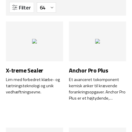
Filter
X-treme Sealer
Anchor Pro Plus
Lim med forbedret klæbe- og
Et avanceret tokomponent
tætningsteknologi og unik
kemisk anker til krævende
vedhæftningsevne.
forankringsopgaver. Anchor Pro
Plus er et højtydende,
styrenfrit kemisk anker, der er
udviklet til at klare de mest
krævende forankringsopgaver.
Uanset om du arbejder med
tunge konstruktioner,