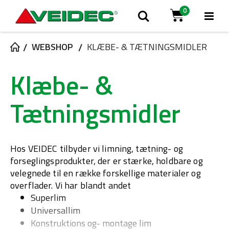
0
Tog
Søg
Cart
Na
WEBSHOP
KLÆBE- & TÆTNINGSMIDLER
Klæbe- &
Tætningsmidler
Hos VEIDEC tilbyder vi limning, tætning- og
forseglingsprodukter, der er stærke, holdbare og
velegnede til en række forskellige materialer og
overflader. Vi har blandt andet
Superlim
Universallim
Konstruktions og- montage lim