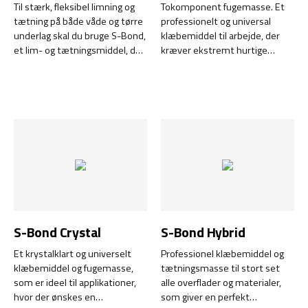
Til stærk, fleksibel limning og
Tokomponent fugemasse. Et
tætning på både våde og tørre
professionelt og universal
underlag skal du bruge S-Bond,
klæbemiddel til arbejde, der
et lim- og tætningsmiddel, der
kræver ekstremt hurtige
hærder uden at krympe.
løsninger og resulterer i
krævende miljøer.
S-Bond Crystal
S-Bond Hybrid
Et krystalklart og universelt
Professionel klæbemiddel og
klæbemiddel og fugemasse,
tætningsmasse til stort set
som er ideel til applikationer,
alle overflader og materialer,
hvor der ønskes en
som giver en perfekt