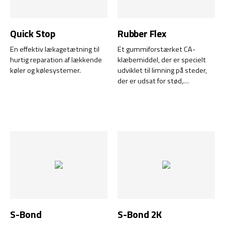
hærder selv på de tyndeste
overflader.
Quick Stop
Rubber Flex
En effektiv lækagetætning til
Et gummiforstærket CA-
hurtig reparation af lækkende
klæbemiddel, der er specielt
køler og kølesystemer.
udviklet til limning på steder,
der er udsat for stød,
vibrationer, pletbelastning eller
store temperaturforskelle.
S-Bond
S-Bond 2K