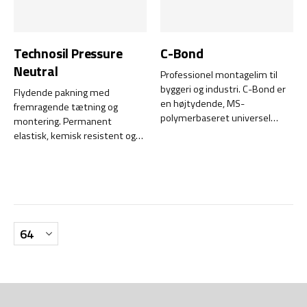
anvendelsesformål.
Technosil Pressure
C-Bond
Neutral
Professionel montagelim til
byggeri og industri. C-Bond er
Flydende pakning med
en højtydende, MS-
fremragende tætning og
polymerbaseret universel
montering. Permanent
montagelim udviklet til
elastisk, kemisk resistent og
professionelle, der kræver
klarer temperaturer op til
øjeblikkelig vedhæftning, høj
+315ºC.
permanent limstyrke og
pålidelige resultater på de
fleste materialer. Den
erstatter skruer, søm og
svejsning og leverer sikker
montering selv i krævende
miljøer.