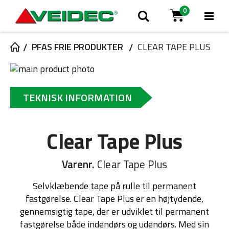
0
Tog
Søg
Cart
Na
PFAS FRIE PRODUKTER
CLEAR TAPE PLUS
Gå
til
Gå
slutningen
til
TEKNISK INFORMATION
af
starten
billedgalleriet
af
billedgalleriet
Clear Tape Plus
Varenr.
Clear Tape Plus
Selvklæbende tape på rulle til permanent
fastgørelse. Clear Tape Plus er en højtydende,
gennemsigtig tape, der er udviklet til permanent
fastgørelse både indendørs og udendørs. Med sin