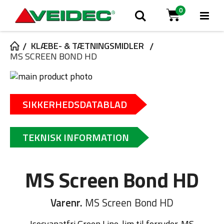
0
Tog
Søg
Cart
Na
KLÆBE- & TÆTNINGSMIDLER
MS SCREEN BOND HD
Gå
til
Gå
slutningen
til
SIKKERHEDSDATABLAD
af
starten
billedgalleriet
af
billedgalleriet
TEKNISK INFORMATION
MS Screen Bond HD
Varenr.
MS Screen Bond HD
Isocyanatfri Green Line-lim til forruder. MS