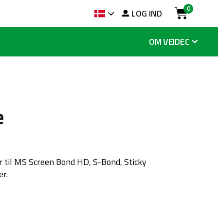
0
g
LOG IND
Sprog
Cart
OM VEIDEC
e
e
r til MS Screen Bond HD, S-Bond, Sticky
er.