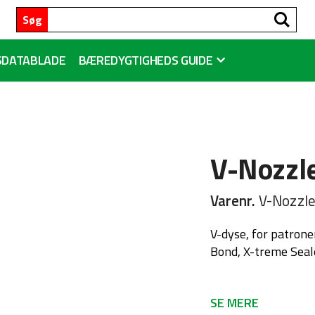
Sø
Søg
SDATABLADE
BÆREDYGTIGHEDS GUIDE
V-Nozzl
Varenr.
V-Nozzl
V-dyse, for patrone
Bond, X-treme Seal
SE MERE