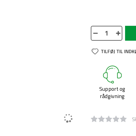
No description avai
TILFØJ TIL IND
Support og
rådgivning
S