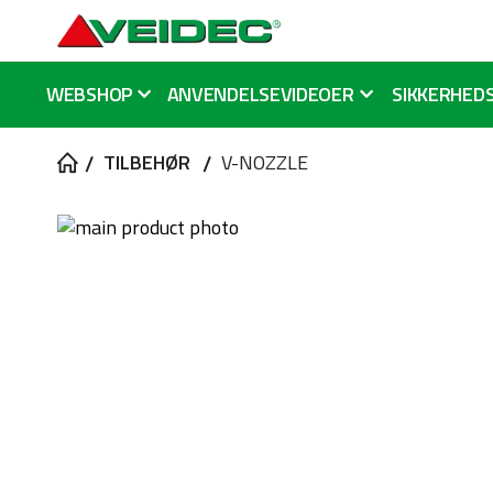
WEBSHOP
ANVENDELSEVIDEOER
SIKKERHED
TILBEHØR
V-NOZZLE
Gå
til
Gå
slutningen
til
af
starten
billedgalleriet
af
billedgalleriet