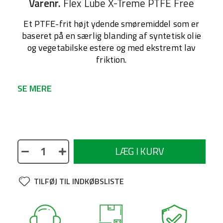
Varenr.
Flex Lube X-Treme PTFE Free
Et PTFE-frit højt ydende smøremiddel som er
baseret på en særlig blanding af syntetisk olie
og vegetabilske estere og med ekstremt lav
friktion.
SE MERE
No description available
LÆG I KURV
TILFØJ TIL INDKØBSLISTE