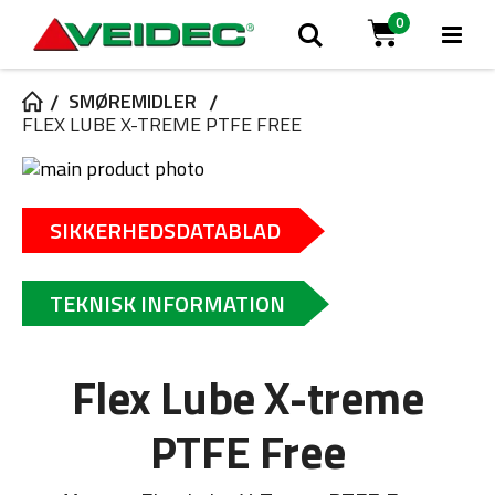
0
Tog
Søg
Cart
Na
SMØREMIDLER
FLEX LUBE X-TREME PTFE FREE
Gå
til
Gå
slutningen
til
SIKKERHEDSDATABLAD
af
starten
billedgalleriet
af
billedgalleriet
TEKNISK INFORMATION
Flex Lube X-treme
PTFE Free