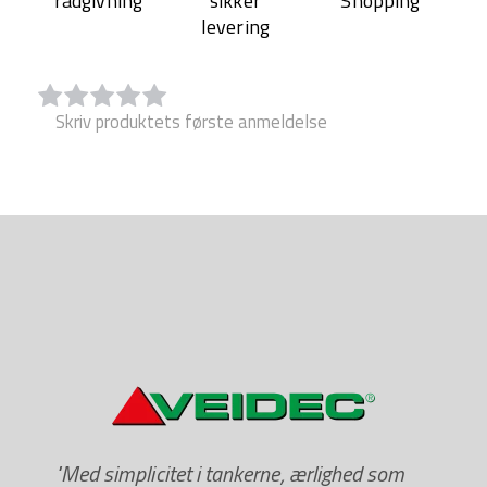
rådgivning
sikker
Shopping
Certificeret af NSF (H1), Halal og Kosher.
levering
Skriv produktets første anmeldelse
"Med simplicitet i tankerne, ærlighed som