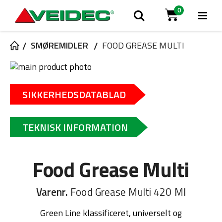
0
Tog
Søg
Cart
Na
SMØREMIDLER
FOOD GREASE MULTI
Gå
til
Gå
slutningen
til
SIKKERHEDSDATABLAD
af
starten
billedgalleriet
af
billedgalleriet
TEKNISK INFORMATION
Food Grease Multi
Varenr.
Food Grease Multi 420 Ml
Green Line klassificeret, universelt og