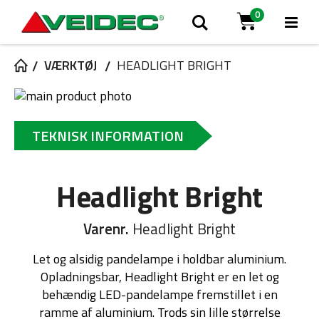
0
Tog
Søg
Cart
Na
VÆRKTØJ
HEADLIGHT BRIGHT
Gå
til
Gå
slutningen
til
TEKNISK INFORMATION
af
starten
billedgalleriet
af
billedgalleriet
Headlight Bright
Varenr.
Headlight Bright
Let og alsidig pandelampe i holdbar aluminium.
Opladningsbar, Headlight Bright er en let og
behændig LED-pandelampe fremstillet i en
ramme af aluminium. Trods sin lille størrelse