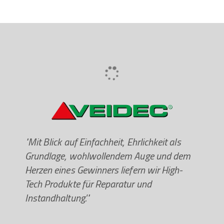
Zementen, Lösungsmitteln und dergleichen.
Liposomenadditive verbessern erheblich die
Fähigkeit der Haut, Feuchtigkeit zu speichern.
Dermatologisch getestet - mit einer
antibakteriellen Substanz. Sehr sparsam, kann
bis zu 400 Mal verwendet werden. Der Bedarf an
Handwaschseifen wird reduziert.
"Mit Blick auf Einfachheit, Ehrlichkeit als
Grundlage, wohlwollendem Auge und dem
Herzen eines Gewinners liefern wir High-
Tech Produkte für Reparatur und
Instandhaltung.'"