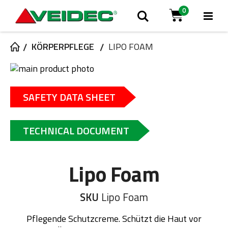
0
Nav
Suche
Cart
ums
KÖRPERPFLEGE
LIPO FOAM
Zum
Ende
Zum
der
Anfang
SAFETY DATA SHEET
Bildgalerie
der
springen
Bildgalerie
springen
TECHNICAL DOCUMENT
Lipo Foam
SKU
Lipo Foam
Pflegende Schutzcreme. Schützt die Haut vor