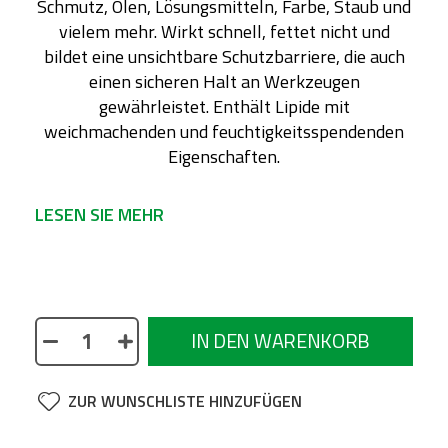
Schmutz, Ölen, Lösungsmitteln, Farbe, Staub und
vielem mehr. Wirkt schnell, fettet nicht und
bildet eine unsichtbare Schutzbarriere, die auch
einen sicheren Halt an Werkzeugen
gewährleistet. Enthält Lipide mit
weichmachenden und feuchtigkeitsspendenden
Eigenschaften.
LESEN SIE MEHR
Der unsichtbare Handschuh - ein Handschaum,
der alle Arten von Verschmutzungen verhindert,
indem er in die Haut und die Poren eindringt.
IN DEN WARENKORB
Wirkt schnell und ergibt einen fettfreien und
unsichtbaren Schutzfilm, der wasser- und
schmutzabweisend ist. Schützt die Haut vor
ZUR WUNSCHLISTE HINZUFÜGEN
reizenden und schädlichen Substanzen in Ölen,
Entfettungsmitteln, Farben, Säuren, Laugen,