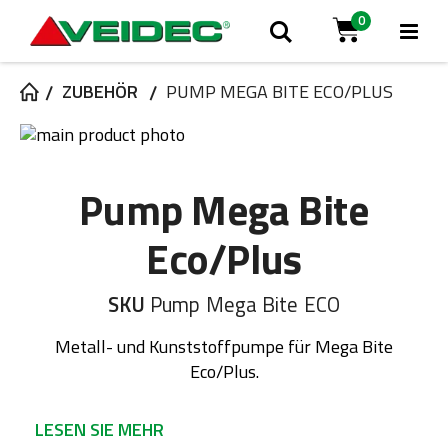
0
Nav
Suche
Cart
ums
ZUBEHÖR
PUMP MEGA BITE ECO/PLUS
Zum
Ende
Zum
der
Anfang
Pump Mega Bite
Bildgalerie
der
springen
Bildgalerie
springen
Eco/Plus
SKU
Pump Mega Bite ECO
Metall- und Kunststoffpumpe für Mega Bite
Eco/Plus.
LESEN SIE MEHR