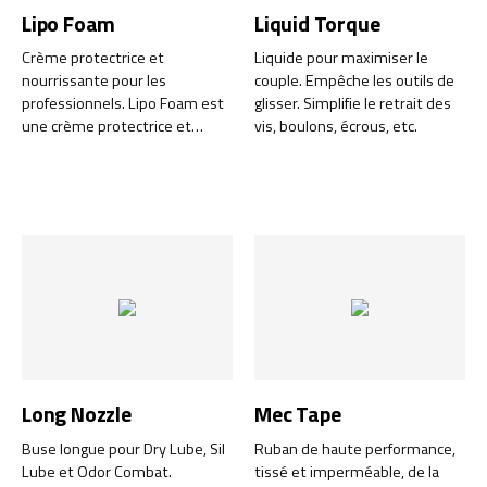
dessèchement de la peau.
Lipo Foam
Liquid Torque
Crème protectrice et
Liquide pour maximiser le
nourrissante pour les
couple. Empêche les outils de
professionnels. Lipo Foam est
glisser. Simplifie le retrait des
une crème protectrice et
vis, boulons, écrous, etc.
nourrissante qui forme une
barrière invisible contre la
saleté, les huiles, la peinture,
les solvants et la poussière. La
mousse pénètre rapidement
dans la peau sans laisser de
sensation collante. La saleté et
les particules adhèrent à la
barrière plutôt qu'à la peau, ce
qui rend le nettoyage plus
facile et plus doux.
Long Nozzle
Mec Tape
Buse longue pour Dry Lube, Sil
Ruban de haute performance,
Lube et Odor Combat.
tissé et imperméable, de la