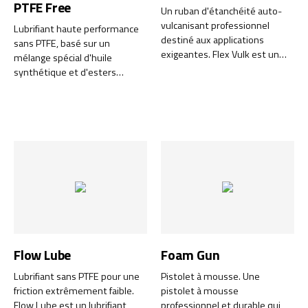
PTFE Free
Un ruban d'étanchéité auto-
vulcanisant professionnel
Lubrifiant haute performance
destiné aux applications
sans PTFE, basé sur un
exigeantes. Flex Vulk est un
mélange spécial d'huile
ruban innovant à base de
synthétique et d'esters
caoutchouc qui offre une
végétaux, avec une friction
étanchéité et une protection
extrêmement faible. Flex Lube
supérieures pour les
X-treme sans PTFE est le
composants électriques.
dernier né de la gamme Green
Line et est certifié NSF H2.
Flow Lube
Foam Gun
Lubrifiant sans PTFE pour une
Pistolet à mousse. Une
friction extrêmement faible.
pistolet à mousse
Flow Lube est un lubrifiant
professionnel et durable qui