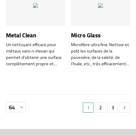
quotidiennement exposées à
pénètre rapidement sans
des défis difficiles tels que la
laisser de résidus gras. La
peinture, les adhésifs, le
crème hydrate, adoucit et
goudron, le bitume et d'autres
renforce la barrière protectrice
substances difficiles à éliminer.
naturelle de la peau, pour des
Metal Clean
Micro Glass
mains qui restent saines et
résistantes, même dans les
Un nettoyant efficace pour
Microfibre ultra fine. Nettoie et
conditions les plus difficiles.
métaux sans n-Hexan qui
polit les surfaces de la
permet d'obtenir une surface
poussière, de la saleté, de
complètement propre et
l’huile, etc., très efficacement,
exempte de graisse. Idéal pour
sans laisser de traces ni de
les freins et les composants du
rayures.
moteur.
Page
Vous lisez actuellement
Page
Page
Page
Suiv
1
2
3