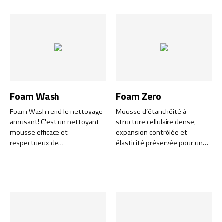
Complet avec adapteurs pour
performances supérieures
fonctionner avec n’importe
pour une utilisation en
quel nettoyeur haute pression.
intérieur comme en extérieur.
Cette mousse PU de haute
qualité a été développée pour
répondre aux exigences les
plus strictes du secteur de la
construction et de la
rénovation.
Foam Wash
Foam Zero
Foam Wash rend le nettoyage
Mousse d’étanchéité à
amusant! C'est un nettoyant
structure cellulaire dense,
mousse efficace et
expansion contrôlée et
respectueux de
élasticité préservée pour un
l'environnement qui vous
travail 100 % sans isocyanates.
époustouflera et vous
Foam Zero est une mousse
débarrassera de la saleté!
isolante de haute qualité,
conçue pour combler
efficacement toutes les
cavités grâce à une expansion
contrôlée. Une fois durcie, elle