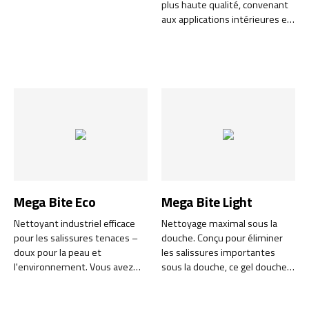
plus haute qualité, convenant
aux applications intérieures et
extérieures.
Mega Bite Eco
Mega Bite Light
Nettoyant industriel efficace
Nettoyage maximal sous la
pour les salissures tenaces –
douche. Conçu pour éliminer
doux pour la peau et
les salissures importantes
l'environnement. Vous avez
sous la douche, ce gel douche
besoin d'un nettoyant pour les
et shampooing 2 en 1 offre une
mains puissant mais doux,
performance nettoyante