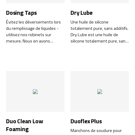
dessèchement et les
irritations.
Dosing Taps
Dry Lube
Évitez les déversements lors
Une huile de silicone
du remplissage de liquides -
totalement pure, sans additifs.
utilisez nos robinets sur
Dry Lube est une huile de
mesure. Nous en avons
silicone totalement pure, sans
plusieurs à vous proposer
additifs, qui offre une surface
notamment :
sèche, transparente et
lubrifiante qui ne colle pas et
n'attire pas la saleté.
Duo Clean Low
Duoflex Plus
Foaming
Manchons de soudure pour