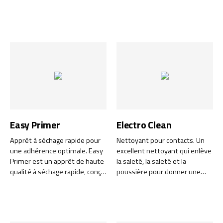
de contacts droites et
surfaces dures. Changement
parallèles.
chimique - excellent produit de
remplacement pour les
solvants traditionnels.
Fabriqué à partir de
substances renouvelables et
biodégradable. Classé Green
Line.
Easy Primer
Electro Clean
Apprêt à séchage rapide pour
Nettoyant pour contacts. Un
une adhérence optimale. Easy
excellent nettoyant qui enlève
Primer est un apprêt de haute
la saleté, la saleté et la
qualité à séchage rapide, conçu
poussière pour donner une
pour améliorer
surface parfaitement propre et
considérablement l'adhérence
sans graisse.
lors du collage de surfaces
difficiles.