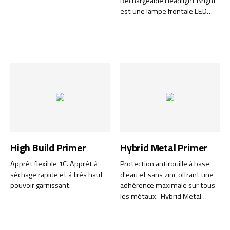
Rechargeable Headlight Bright
est une lampe frontale LED
flexible et pratique, dotée
d’une structure en aluminium
résistante. Malgré sa petite
taille, la lampe offre un
éclairage large et puissant
pouvant atteindre 150 lumens.
La lampe frontale Bright
dispose de 2 modes d’
éclairage avec une puissance
lumineuse de 50 % ou 100 %.
Elle dispose également d'une
fonction « spot » avec un
High Build Primer
Hybrid Metal Primer
éclairage plus précis et
concentré, comme une lampe
Apprêt flexible 1C. Apprêt à
Protection antirouille à base
de poche.
séchage rapide et à très haut
d'eau et sans zinc offrant une
pouvoir garnissant.
adhérence maximale sur tous
les métaux. Hybrid Metal
Primer est un produit à base
d'eau et 100 % sans zinc de la
gamme Green World qui est à