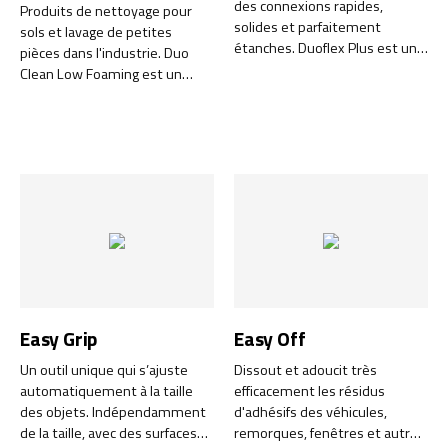
des connexions rapides,
Produits de nettoyage pour
solides et parfaitement
sols et lavage de petites
étanches. Duoflex Plus est un
pièces dans l'industrie. Duo
manchon de soudure conçu
Clean Low Foaming est un
pour les professionnels de
produit de la gamme Green
l’industrie, des véhicules, du
Line à faible moussage, à la fois
service et de l’installation. Il
respectueux de
combine soudure, sertissage
l'environnement et facile à
et étanchéité en une seule
utiliser. Il est également
opération et permet de
certifié NSF (A1) pour une
réaliser une connexion de câble
utilisation dans la production
solide, flexible et totalement
alimentaire et est facilement
étanche en environ 30
biodégradable.
secondes. Le résultat est une
installation fiable qui réduit le
risque de pannes et d’arrêts.
Easy Grip
Easy Off
Un outil unique qui s’ajuste
Dissout et adoucit très
automatiquement à la taille
efficacement les résidus
des objets. Indépendamment
d'adhésifs des véhicules,
de la taille, avec des surfaces
remorques, fenêtres et autres