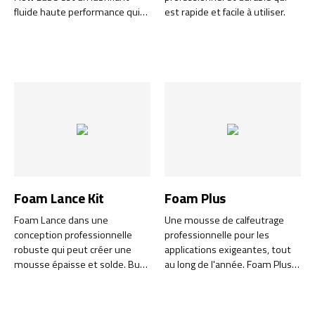
fluide haute performance qui
est rapide et facile à utiliser.
offre une friction
extrêmement faible, sans
ajout de PTFE. La formule
unique à base d'huile ester
synthétique et d'additifs de
haute qualité offre
d'excellentes propriétés de
fluage qui atteignent toutes
les pièces mobiles et
garantissent un faible
frottement pendant très
longtemps.
Foam Lance Kit
Foam Plus
Foam Lance dans une
Une mousse de calfeutrage
conception professionnelle
professionnelle pour les
robuste qui peut créer une
applications exigeantes, tout
mousse épaisse et solde. Buse
au long de l'année. Foam Plus
de pulvérisation réglable pour
est une mousse de calfeutrage
un mélange précis et une
innovante à durcissement
génération de poulain.
rapide qui offre des