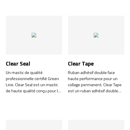
Clear Seal
Clear Tape
Un mastic de qualité
Ruban adhésif double face
professionnelle certifié Green
haute performance pour un
Line. Clear Seal est un mastic
collage permanent. Clear Tape
de haute qualité conçu pour les
est un ruban adhésif double
professionnels qui recherchent
face de pointe, conçu pour offrir
une durabilité à long terme et
un collage permanent solide et
des performances fiables.
fiable dans divers
environnements.