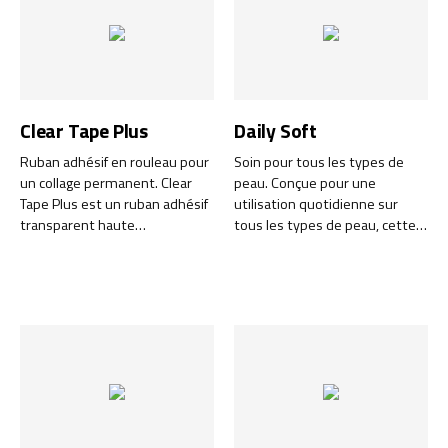
Clear Tape Plus
Daily Soft
Ruban adhésif en rouleau pour
Soin pour tous les types de
un collage permanent. Clear
peau. Conçue pour une
Tape Plus est un ruban adhésif
utilisation quotidienne sur
transparent haute
tous les types de peau, cette
performance conçu pour un
formule douce et efficace est
collage permanent, tant à
idéale pour les peaux normales
l'intérieur qu'à l'extérieur.
à sèches. Elle pénètre
rapidement sans laisser de
résidus gras, ce qui la rend
parfaite pour une utilisation
après la journée de travail. La
crème hydrate et nourrit la
peau tout en renforçant sa
protection naturelle contre le