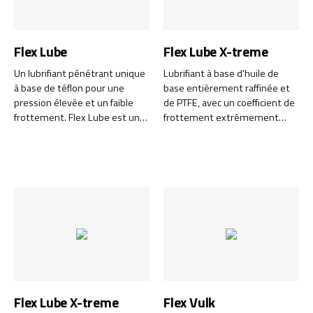
Flex Lube
Flex Lube X-treme
Un lubrifiant pénétrant unique
Lubrifiant à base d'huile de
à base de téflon pour une
base entièrement raffinée et
pression élevée et un faible
de PTFE, avec un coefficient de
frottement. Flex Lube est un
frottement extrêmement
spray au téflon unique qui agit
faible. Flex Lube X-treme est
comme un lubrifiant
un lubrifiant certifié NSF à base
pénétrant, parfait pour une
d'huile de base entièrement
large gamme d'applications, de
raffinée et de PTFE, avec un
la lubrification des machines et
coefficient de frottement
des outils à la protection des
extrêmement faible.
véhicules et des équipements
contre la rouille.
Flex Lube X-treme
Flex Vulk