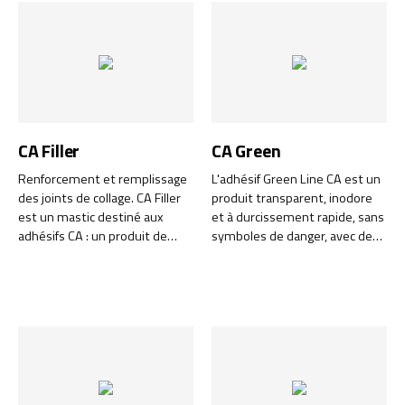
besoin d'une adhérence
instantanée, d'une force
d'adhérence permanente
élevée et de résultats fiables
sur la plupart des matériaux. Il
remplace les vis, les clous et le
soudage et assure un
assemblage sûr, même dans
CA Filler
CA Green
des environnements difficiles.
Renforcement et remplissage
L'adhésif Green Line CA est un
des joints de collage. CA Filler
produit transparent, inodore
est un mastic destiné aux
et à durcissement rapide, sans
adhésifs CA : un produit de
symboles de danger, avec des
haute qualité qui comble et
risques minimes pour
renforce les joints de collage,
l'environnement et la santé.
vous permettant ainsi de
travailler avec des espaces plus
larges.