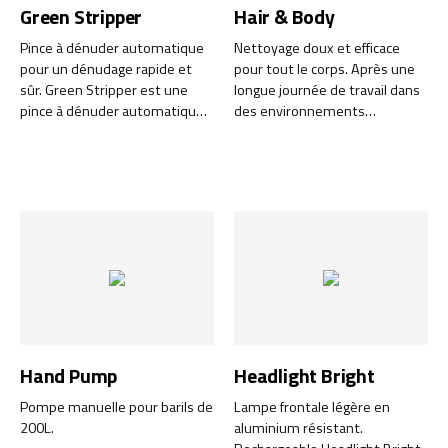
Green Stripper
Hair & Body
Pince à dénuder automatique
Nettoyage doux et efficace
pour un dénudage rapide et
pour tout le corps. Après une
sûr. Green Stripper est une
longue journée de travail dans
pince à dénuder automatique
des environnements
destinée aux professionnels
exigeants, les cheveux et la
de l’industrie, de l’installation
peau ont besoin d'un
électrique et du service. Elle
nettoyage efficace mais doux.
s’adapte automatiquement à
Hair & Body est un
la section du câble et garantit
shampooing tout-en-un,
un dénudage rapide, précis et
développé pour les utilisateurs
sûr – sans endommager le
professionnels qui exigent une
conducteur.
grande efficacité nettoyante et
une douceur maximale. Grâce à
sa formule moderne, il nettoie,
hydrate et adoucit les cheveux
et le corps. Il est parfait pour
Hand Pump
Headlight Bright
un usage quotidien, y compris
sous la douche du matin.
Pompe manuelle pour barils de
Lampe frontale légère en
200L.
aluminium résistant.