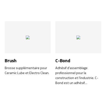
Brush
C-Bond
Brosse supplémentaire pour
Adhésif d'assemblage
Ceramic Lube et Electro Clean.
professionnel pour la
construction et l'industrie. C-
Bond est un adhésif
d'assemblage universel haute
performance à base de
polymère MS, développé pour
les professionnels qui ont