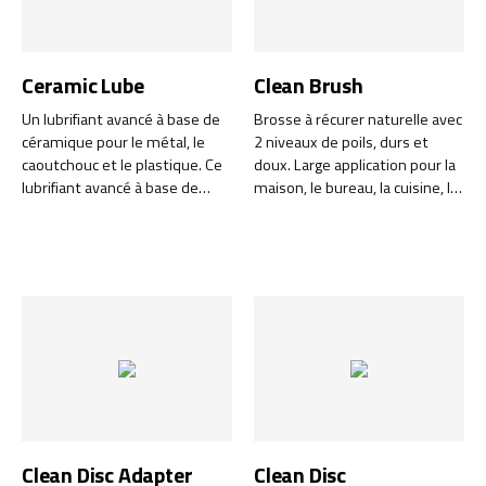
Ceramic Lube
Clean Brush
Un lubrifiant avancé à base de
Brosse à récurer naturelle avec
céramique pour le métal, le
2 niveaux de poils, durs et
caoutchouc et le plastique. Ce
doux. Large application pour la
lubrifiant avancé à base de
maison, le bureau, la cuisine, la
céramique est conçu pour
salle de bain ainsi que pour le
résister aux conditions les plus
nettoyage des mains et
extrêmes.
comme brosse à ongles.
Clean Disc Adapter
Clean Disc