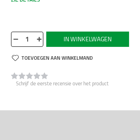
Een praktische tool voor het vormen en / of
afstrijken van siliconenvoegen, enz. Vijf
verschillende vormen voor elke behoefte.
IN WINKELWAGEN
TOEVOEGEN AAN WINKELMAND
Schrijf de eerste recensie over het product