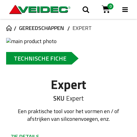
0
Tog
Zoek
Cart
Na
GEREEDSCHAPPEN
EXPERT
Ga
naar
Ga
het
naar
TECHNISCHE FICHE
einde
het
van
begin
de
van
Expert
afbeeldingen-
de
gallerij
afbeeldingen-
gallerij
SKU
Expert
Een praktische tool voor het vormen en / of
afstrijken van siliconenvoegen, enz.
ZIE DETAILS