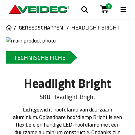
0
Tog
Zoek
Cart
Na
GEREEDSCHAPPEN
HEADLIGHT BRIGHT
Ga
naar
Ga
het
naar
TECHNISCHE FICHE
einde
het
van
begin
de
van
Headlight Bright
afbeeldingen-
de
gallerij
afbeeldingen-
gallerij
SKU
Headlight Bright
Lichtgewicht hoofdlamp van duurzaam
aluminium. Oplaadbare hoofdlamp Bright is een
flexibele en handige LED-hoofdlamp met een
duurzame aluminium constructie. Ondanks zijn