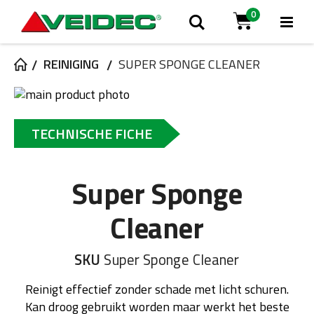
0
Tog
Zoek
Cart
Na
REINIGING
SUPER SPONGE CLEANER
Ga
naar
Ga
het
naar
TECHNISCHE FICHE
einde
het
van
begin
de
van
Super Sponge
afbeeldingen-
de
gallerij
afbeeldingen-
gallerij
Cleaner
SKU
Super Sponge Cleaner
Reinigt effectief zonder schade met licht schuren.
Kan droog gebruikt worden maar werkt het beste