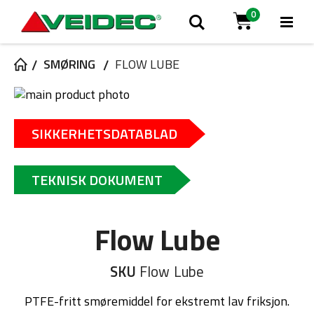
0
Tog
Søk
Cart
Na
SMØRING
FLOW LUBE
Gå
til
Gå
slutten
til
SIKKERHETSDATABLAD
av
begynnelsen
bildegalleri
av
bildegalleri
TEKNISK DOKUMENT
Flow Lube
SKU
Flow Lube
PTFE-fritt smøremiddel for ekstremt lav friksjon.