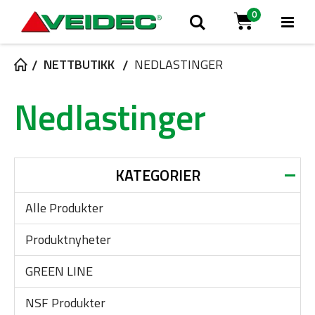
0
Tog
Søk
Cart
Na
NETTBUTIKK
NEDLASTINGER
Nedlastinger
KATEGORIER
Alle Produkter
Produktnyheter
GREEN LINE
NSF Produkter