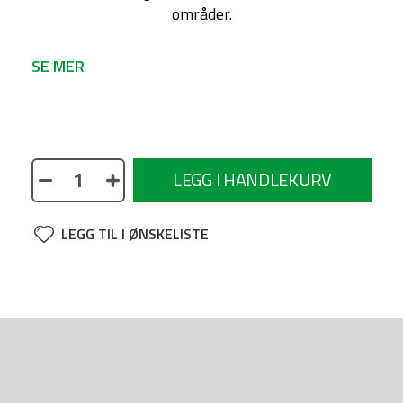
områder.
SE MER
Veldig lett bearbeidet og effektiv mikrofiberduk.
Tørker raskt overflater uten å etterlate rester.
Veldig slitesterk og opprettholder kvaliteten og
LEGG I HANDLEKURV
egenskapene selv etter mange vasker. 40x60cm.
Selges i 5-pakning, prisen er per enhet.
LEGG TIL I ØNSKELISTE