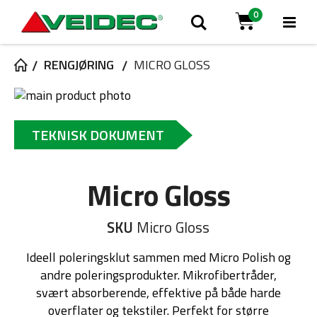
0
Tog
Søk
Cart
Na
RENGJØRING
MICRO GLOSS
Gå
til
Gå
slutten
til
TEKNISK DOKUMENT
av
begynnelsen
bildegalleri
av
bildegalleri
Micro Gloss
SKU
Micro Gloss
Ideell poleringsklut sammen med Micro Polish og
andre poleringsprodukter. Mikrofibertråder,
svært absorberende, effektive på både harde
overflater og tekstiler. Perfekt for større