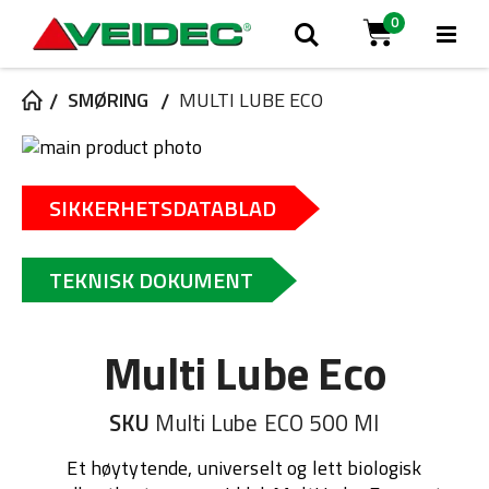
0
Tog
Søk
Cart
Na
SMØRING
MULTI LUBE ECO
Gå
til
Gå
slutten
til
SIKKERHETSDATABLAD
av
begynnelsen
bildegalleri
av
bildegalleri
TEKNISK DOKUMENT
Multi Lube Eco
SKU
Multi Lube ECO 500 Ml
Et høytytende, universelt og lett biologisk