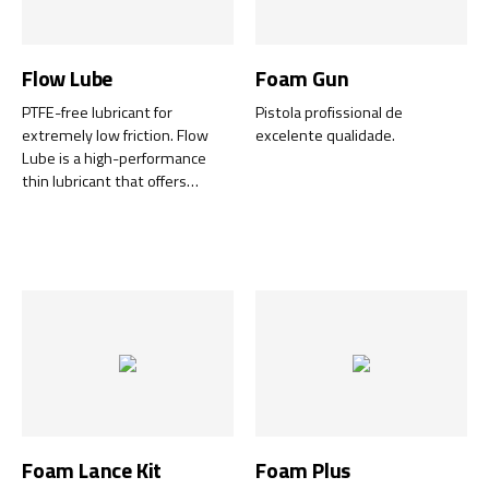
Flow Lube
Foam Gun
PTFE-free lubricant for
Pistola profissional de
extremely low friction. Flow
excelente qualidade.
Lube is a high-performance
thin lubricant that offers
extremely low friction –
without the addition of PTFE.
The unique formula of
synthetic ester oil and high-
quality additives delivers
excellent creeping properties
that reach all moving parts and
ensure low friction for a very
long time.
Foam Lance Kit
Foam Plus