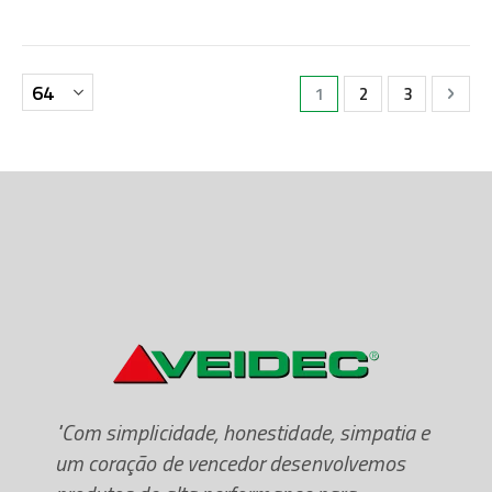
Perfeito para áreas maiores.
Página
Está de momento a ler a
Página
Página
Pági
Segu
1
2
3
"Com simplicidade, honestidade, simpatia e
um coração de vencedor desenvolvemos