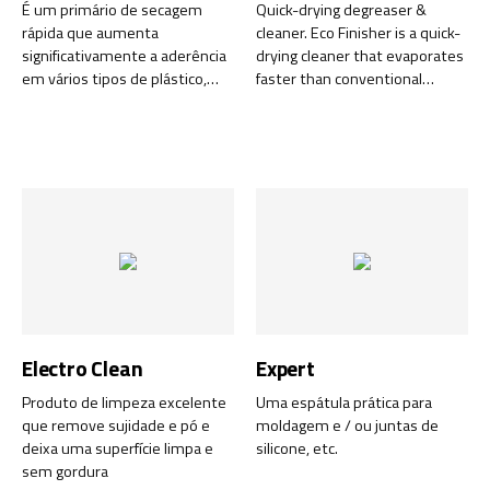
É um primário de secagem
Quick-drying degreaser &
rápida que aumenta
cleaner. Eco Finisher is a quick-
significativamente a aderência
drying cleaner that evaporates
em vários tipos de plástico,
faster than conventional
tintas estruturais,
water-based cleaners and
revestimentos em pó, etc.
leaves virtually no residue
behind.
Electro Clean
Expert
Produto de limpeza excelente
Uma espátula prática para
que remove sujidade e pó e
moldagem e / ou juntas de
deixa uma superfície limpa e
silicone, etc.
sem gordura