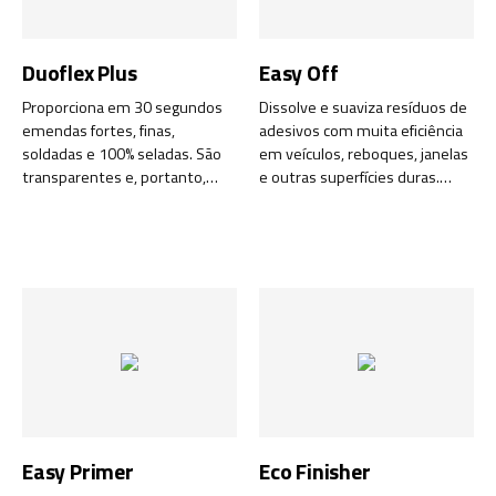
Duoflex Plus
Easy Off
Proporciona em 30 segundos
Dissolve e suaviza resíduos de
emendas fortes, finas,
adesivos com muita eficiência
soldadas e 100% seladas. São
em veículos, reboques, janelas
transparentes e, portanto,
e outras superfícies duras.
fáceis de verificar
Mudança química - excelente
posteriormente. Para uso
produto de reposição para os
interno e externo. Mangas de
solventes tradicionais. Feito de
juntas de solda em 4
substâncias renováveis e
tamanhos que unem cabos
biodegradáveis. Classificação
sem ferramentas especiais.
Green World.
Absolutamente excelente.
Easy Primer
Eco Finisher