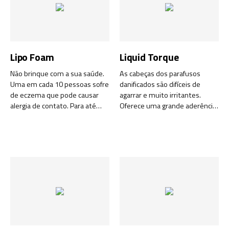
Lipo Foam
Liquid Torque
Não brinque com a sua saúde.
As cabeças dos parafusos
Uma em cada 10 pessoas sofre
danificados são difíceis de
de eczema que pode causar
agarrar e muito irritantes.
alergia de contato. Para até
Oferece uma grande aderência,
4000 aplicações. Proteja as
mesmo em parafusos muito
suas mãos com Lipo Foam.
danificados, indispensável para
qualquer técnico.