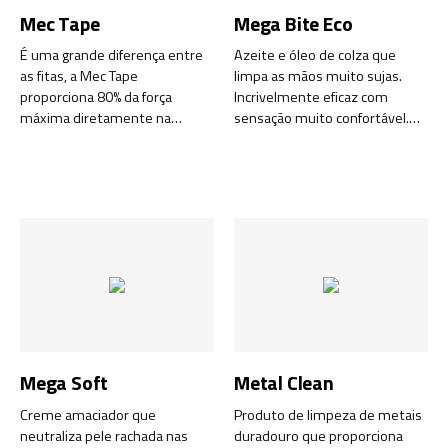
Mec Tape
Mega Bite Eco
É uma grande diferença entre
Azeite e óleo de colza que
as fitas, a Mec Tape
limpa as mãos muito sujas.
proporciona 80% da força
Incrivelmente eficaz com
máxima diretamente na
sensação muito confortável.
instalação. Não deixa resíduos
Testado contra alergias e
de adesivo e é fácil rasgar em
biodegradável.
pedaços menores. Para uso
interno e externo.
Mega Soft
Metal Clean
Creme amaciador que
Produto de limpeza de metais
neutraliza pele rachada nas
duradouro que proporciona