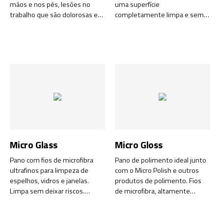
mãos e nos pés, lesões no
uma superfície
trabalho que são dolorosas e
completamente limpa e sem
contribuem para a perda de
gordura. Ideal para peças de
horas de trabalho. Não
motores e máquinas.
negligencie a obrigação do
equipamento de proteção,
especialmente para a pele. Um
bom investimento no local de
trabalho.
Micro Glass
Micro Gloss
Pano com fios de microfibra
Pano de polimento ideal junto
ultrafinos para limpeza de
com o Micro Polish e outros
espelhos, vidros e janelas.
produtos de polimento. Fios
Limpa sem deixar riscos.
de microfibra, altamente
Imbatível junto com a Super
absorventes, eficazes em
Foam.
superfícies duras e têxteis.