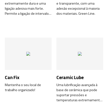
extremamente dura e uma
e transparente, com uma
ligação adesiva mais forte.
adesão excepcional à maioria
Permite a ligação de intervalos
dos materiais. Green Line.
maiores.
Can Fix
Ceramic Lube
Mantenha o seu local de
Uma lubrificação avançada à
trabalho organizado!
base de cerâmica que pode
suportar pressões e
temperaturas extremamente
altas de -40°C a +1400°C.