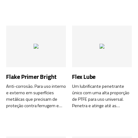
Flake Primer Bright
Flex Lube
Anti-corrosão. Para uso interno
Um lubrificante penetrante
e externo em superfícies
único com uma alta proporção
metálicas que precisam de
de PTFE para uso universal.
proteção contra ferrugem e
Penetra e atinge até as
corrosão.
menores cavidades e espaços.
Green World e NSF (H1).