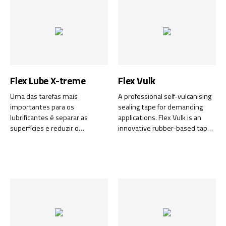
Flex Lube X-treme
Flex Vulk
Uma das tarefas mais
A professional self-vulcanising
importantes para os
sealing tape for demanding
lubrificantes é separar as
applications. Flex Vulk is an
superfícies e reduzir o
innovative rubber-based tape
consumo de energia, desgaste
that offers superior sealing and
e geração de calor. Penetra, lida
protection for electrical
com alta pressão e lubrifica
components.
com atrito extremamente
baixo. Faixa de temperatura de
-30 ° a + 250 ° C.