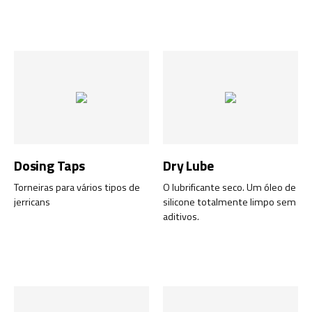
fuligem, alcatrão, etc.
Rendimento muito económico.
Dosing Taps
Dry Lube
Torneiras para vários tipos de
O lubrificante seco. Um óleo de
jerricans
silicone totalmente limpo sem
aditivos.