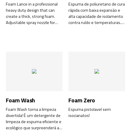
Foam Lance in a professional
Espuma de poliuretano de cura
heavy duty design that can
rápida com baixa expansão e
create a thick, strong foam.
alta capacidade de isolamento
Adjustable spray nozzle for
contra ruído e temperaturas.
accurate mixing and foam
Cura em contato com a
generation. Complete with
humidade.
adapters to work with any
pressure washer.
Foam Wash
Foam Zero
Foam Wash torna a limpeza
Espuma pistolavel sem
divertida! É um detergente de
isocianatos!
limpeza de espuma eficiente e
ecológico que surpreenderá a