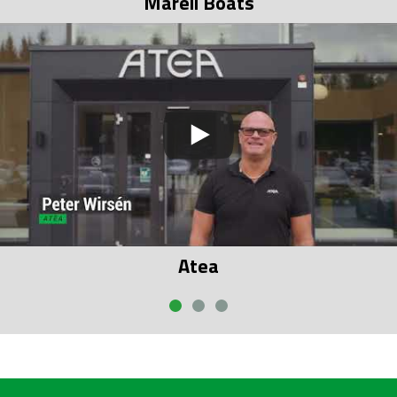
Marell Boats
Atea