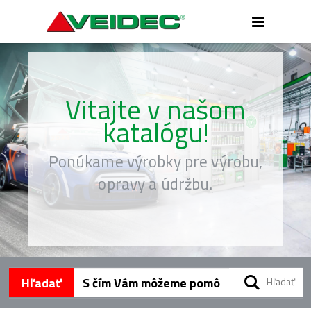
Toggle
Nav
Vitajte v našom
katalógu!
Ponúkame výrobky pre výrobu,
opravy a údržbu.
Hľadať
Hľadať