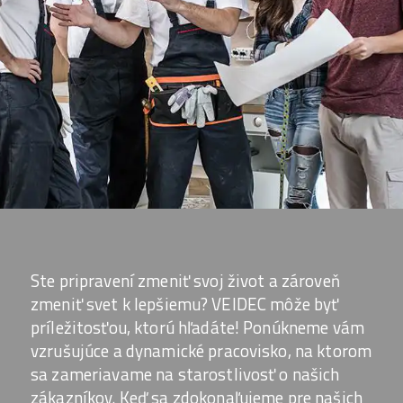
Ste pripravení zmeniť svoj život a zároveň
zmeniť svet k lepšiemu? VEIDEC môže byť
príležitosťou, ktorú hľadáte! Ponúkneme vám
vzrušujúce a dynamické pracovisko, na ktorom
sa zameriavame na starostlivosť o našich
zákazníkov. Keď sa zdokonaľujeme pre našich