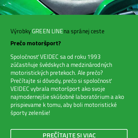
Výrobky
GREEN LINE
na spránej ceste
Prečo motoršport?
Spoločnosť VEIDEC sa od roku 1993
zúčastňuje švédskych a medzinárodných
motoristických pretekoch. Ale prečo?
Prečítajte si dôvody, prečo si spoločnosť
VEIDEC vybrala motoršport ako svoje
najmodernejšie skúšobné laboratórium a ako
prispievame k tomu, aby boli motoristické
športy zelenšie!
PREČÍTAJTE SI VIAC