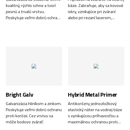
kvalitný, rýchlo schne a tvorí
báze. Zabraňuje, aby sa kovové
pevnú a trvalú vrstvu.
iskry, vznikajúce pri zváraní
Poskytuje veľmi dobrú ochranu
alebo pri rezaní laserom,
proti korózii. Vynikajúci pre
prilepili na pracovnú plochu
opravy napr. pozinkovaných
alebo na zváraciu hubicu.
povrchov.
Bright Galv
Hybrid Metal Primer
Galvanizácia hliníkom a zinkom.
Antikorózny jednozložkový
Poskytuje veľmi dobrú ochranu
elastický náter na vodnej báze
proti korózii. Cez vrstvu sa
s vynikajúcou priľnavosťou a
môže bodovo zvárať.
maximálnou ochranou proti
korózii.