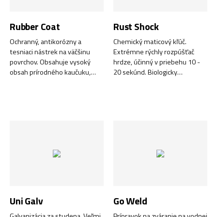
Rubber Coat
Rust Shock
Ochranný, antikorózny a
Chemický maticový kľúč.
tesniaci nástrek na väčšinu
Extrémne rýchly rozpúšťač
povrchov. Obsahuje vysoký
hrdze, účinný v priebehu 10 -
obsah prírodného kaučuku,
20 sekúnd. Biologicky
ktorý dodáva povrchu odolný a
rozložiteľný. Nezanecháva
trvanlivý elastický gumový
zvyšky. Neobsahuje minerálne
povlak, aby sa obnovila
oleje, tuky ani silikón.
pôvodná ochrana vozidla.
Uni Galv
Go Weld
Galvanizácia za studena. Veľmi
Prípravok na zváranie na vodnej