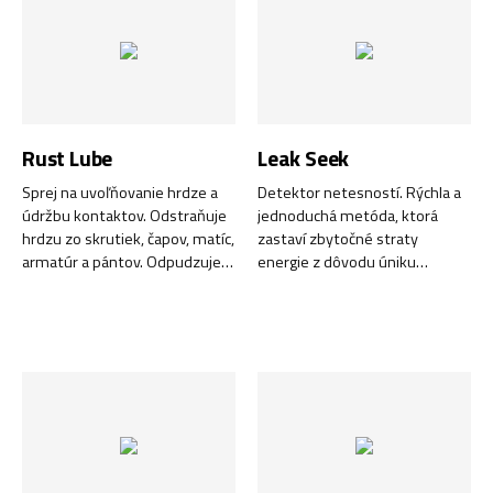
Rust Lube
Leak Seek
Sprej na uvoľňovanie hrdze a
Detektor netesností. Rýchla a
údržbu kontaktov. Odstraňuje
jednoduchá metóda, ktorá
hrdzu zo skrutiek, čapov, matíc,
zastaví zbytočné straty
armatúr a pántov. Odpudzuje
energie z dôvodu úniku
vodu a vlhkosť z elektrických
prevádzkových kvapalín. Ušetrí
kontaktov a vodičov. Poskytuje
vám veľa peňazí!
dlhodobú ochranu proti korózii.