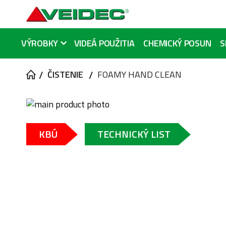
VÝROBKY
VIDEÁ POUŽITIA
CHEMICKÝ POSUN
S
ČISTENIE
FOAMY HAND CLEAN
Preskočiť
na
Preskočiť
koniec
na
KBÚ
TECHNICKÝ LIST
galérie
začiatok
obrázkov
galérie
obrázkov