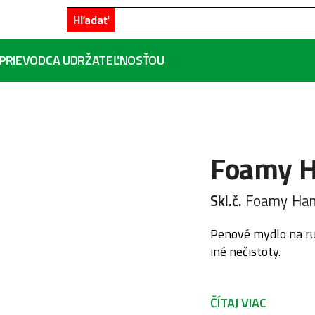
Hľadať
PRIEVODCA UDRŽATEĽNOSŤOU
Foamy H
Skl.č.
Foamy Han
Penové mydlo na ru
iné nečistoty.
ČÍTAJ VIAC