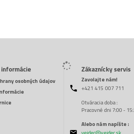
Účinné penové mydl
hydratovanú pokožk
(Panthenol). Zanech
vonia. Patrí medzi
biologicky odbúrat
mydla so vzduchom,
výrazne nižšiu spotr
Jedno stlačenie po
 informácie
Zákaznícky servis
rúk. Ideálne pre pr
kúpeľniach alebo na
Zavolajte nám!
hrany osobných údajov
+421 415 007 711
nformácie
Otváracia doba :
rnice
Pracovné dni 7:00 - 15
Alebo nám napíšte :
veidec@veidec.sk