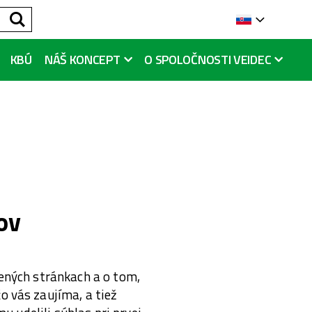
Hľadať
Languag
KBÚ
NÁŠ KONCEPT
O SPOLOČNOSTI VEIDEC
ov
ených stránkach a o tom,
 vás zaujíma, a tiež