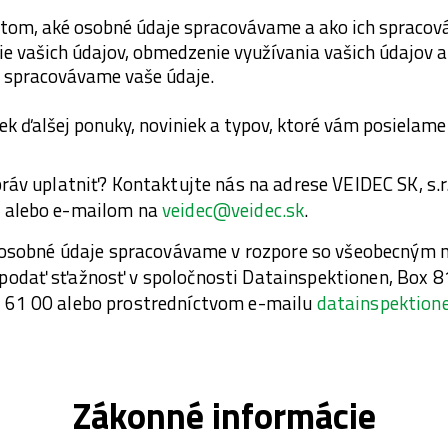
o tom, aké osobné údaje spracovávame a ako ich spraco
 vašich údajov, obmedzenie využívania vašich údajov a
o spracovávame vaše údaje.
ek ďalšej ponuky, noviniek a typov, ktoré vám posielam
práv uplatniť? Kontaktujte nás na adrese VEIDEC SK, s.r
1 alebo e-mailom na
veidec@veidec.sk
.
še osobné údaje spracovávame v rozpore so všeobecným 
podať sťažnosť v spoločnosti Datainspektionen, Box 
7 61 00 alebo prostredníctvom e-mailu
datainspektion
Zákonné informácie