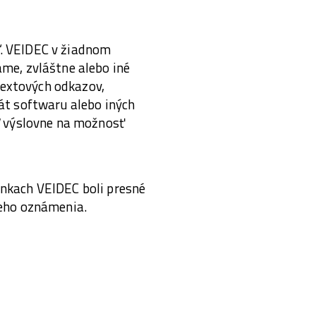
“. VEIDEC v žiadnom
ame, zvláštne alebo iné
textových odkazov,
át softwaru alebo iných
eď výslovne na možnosť
ánkach VEIDEC boli presné
úceho oznámenia.