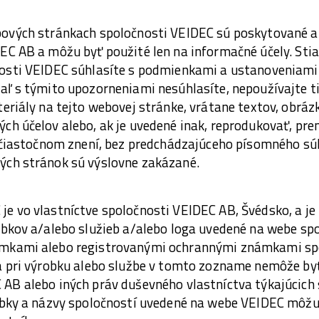
ových stránkach spoločnosti VEIDEC sú poskytované a
EC AB a môžu byť použité len na informačné účely. St
nosti VEIDEC súhlasíte s podmienkami a ustanoveniam
aľ s týmito upozorneniami nesúhlasíte, nepoužívajte t
eriály na tejto webovej stránke, vrátane textov, obráz
h účelov alebo, ak je uvedené inak, reprodukovať, pre
i čiastočnom znení, bez predchádzajúceho písomného s
ch stránok sú výslovne zakázané.
e vo vlastníctve spoločnosti VEIDEC AB, Švédsko, a je
obkov a/alebo služieb a/alebo loga uvedené na webe sp
mkami alebo registrovanými ochrannými známkami sp
a pri výrobku alebo službe v tomto zozname nemôže by
AB alebo iných práv duševného vlastníctva týkajúcich
obky a názvy spoločností uvedené na webe VEIDEC môž