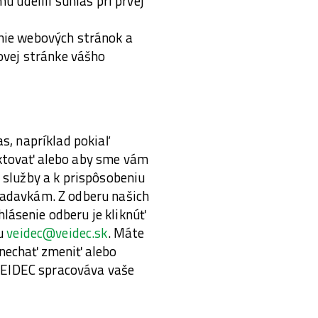
 udelili súhlas pri prvej
nie webových stránok a
ovej stránke vášho
s, napríklad pokiaľ
aktovať alebo aby sme vám
 služby a k prispôsobeniu
iadavkám. Z odberu našich
ásenie odberu je kliknúť
su
veidec@veidec.sk
. Máte
nechať zmeniť alebo
 VEIDEC spracováva vaše