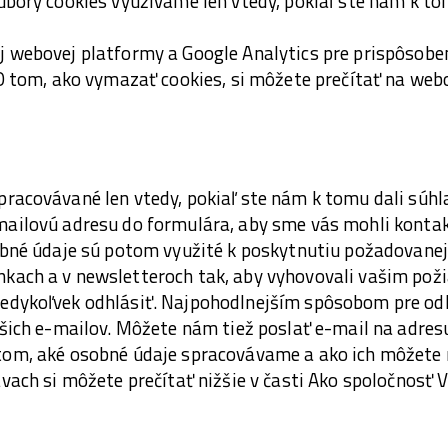
úbory cookies využívame len vtedy, pokiaľ ste nám k tomu
j webovej platformy a Google Analytics pre prispôsobe
 O tom, ako vymazať cookies, si môžete prečítať na web
racovávané len vtedy, pokiaľ ste nám k tomu dali súhla
mailovú adresu do formulára, aby sme vás mohli kont
obné údaje sú potom využité k poskytnutiu požadovanej
kach a v newsletteroch tak, aby vyhovovali vašim pož
edykoľvek odhlásiť. Najpohodlnejším spôsobom pre odhl
ašich e-mailov. Môžete nám tiež poslať e-mail na adre
tom, aké osobné údaje spracovávame a ako ich môžete 
ávach si môžete prečítať nižšie v časti Ako spoločnosť