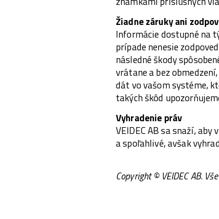
známkami príslušných vla
Žiadne záruky ani zodpo
Informácie dostupné na t
prípade nenesie zodpovedn
následné škody spôsobené
vrátane a bez obmedzení, 
dát vo vašom systéme, kto
takých škôd upozorňujem
Vyhradenie práv
VEIDEC AB sa snaží, aby 
a spoľahlivé, avšak vyhr
Copyright © VEIDEC AB. Vše