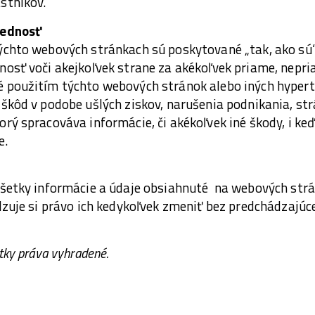
stníkov.
vednosť
ýchto webových stránkach sú poskytované „tak, ako sú
osť voči akejkoľvek strane za akékoľvek priame, nepri
 použitím týchto webových stránok alebo iných hyper
škôd v podobe ušlých ziskov, narušenia podnikania, str
rý spracováva informácie, či akékoľvek iné škody, i k
e.
všetky informácie a údaje obsiahnuté na webových str
adzuje si právo ich kedykoľvek zmeniť bez predchádzaj
tky práva vyhradené.