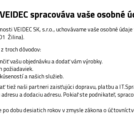
 VEIDEC spracováva vaše osobné ú
nosti VEIDEC SK, s.r.o., uchovávame vaše osobné údaje
01 Žilina).
z troch dôvodov:
nčiť vašu objednávku a dodať vám výrobky.
 požiadaviek.
kúseností a našich služieb.
ť tiež naši partneri zaisťujúci dopravu, platbu a IT.
ú adresu a dodaciu adresu. Pokiaľ ste podnikateľ, sprac
po dobu desiatich rokov v zmysle zákona o účtovníctv