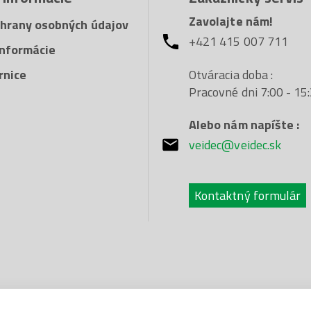
Zavolajte nám!
hrany osobných údajov
+421 415 007 711
nformácie
Otváracia doba :
rnice
Pracovné dni 7:00 - 15
Alebo nám napíšte :
veidec@veidec.sk
Kontaktný formulár