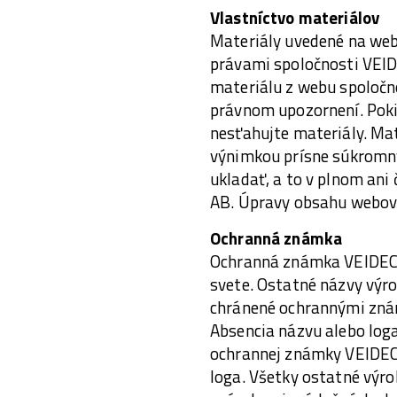
Vlastníctvo materiálov
Materiály uvedené na web
právami spoločnosti VEID
materiálu z webu spoloč
právnom upozornení. Poki
nesťahujte materiály. Mat
výnimkou prísne súkromnýc
ukladať, a to v plnom an
AB. Úpravy obsahu webový
Ochranná známka
Ochranná známka VEIDEC j
svete. Ostatné názvy výr
chránené ochrannými zná
Absencia názvu alebo log
ochrannej známky VEIDEC 
loga. Všetky ostatné výr