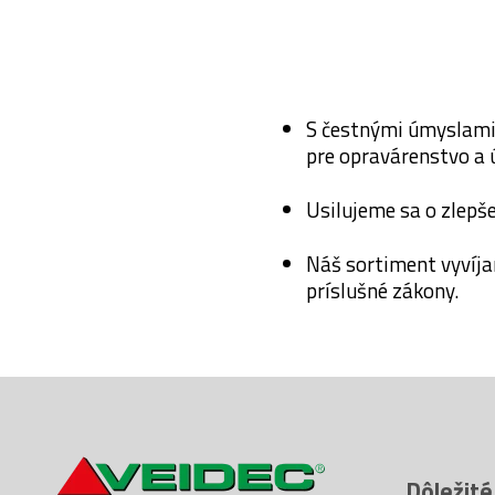
S čestnými úmyslami
pre opravárenstvo a 
Usilujeme sa o zlepš
Náš sortiment vyvíj
príslušné zákony.
Dôležité