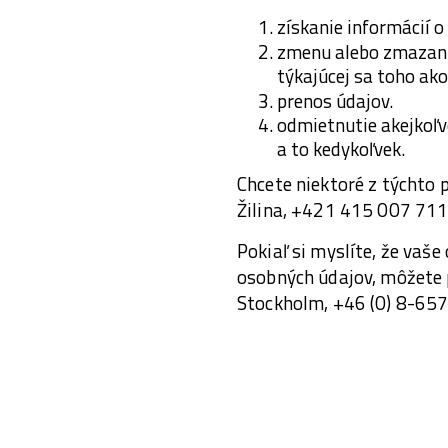
získanie informácií 
zmenu alebo zmazanie
týkajúcej sa toho ak
prenos údajov.
odmietnutie akejkoľv
a to kedykoľvek.
Chcete niektoré z týchto 
Žilina, +421 415 007 71
Pokiaľ si myslíte, že va
osobných údajov, môžete 
Stockholm, +46 (0) 8-65