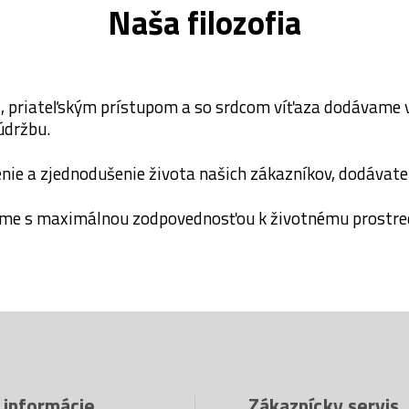
Naša filozofia
, priateľským prístupom a so srdcom víťaza dodávame v
údržbu.
enie a zjednodušenie života našich zákazníkov, dodávate
ame s maximálnou zodpovednosťou k životnému prostre
 informácie
Zákaznícky servis