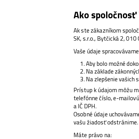
Ako spoločnosť
Ak ste zákazníkom spoloč
SK, s.r.o., Bytčická 2, 010 
Vaše údaje spracovávame 
Aby bolo možné doko
Na základe zákonných
Na zlepšenie vašich s
Prístup k údajom môžu ma
telefónne číslo, e-mailov
a IČ DPH.
Osobné údaje uchovávame 
vašu žiadosť odstránime.
Máte právo na: