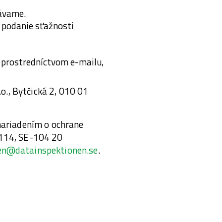
vávame.
 podanie sťažnosti
e prostredníctvom e-mailu,
.o., Bytčická 2, 010 01
nariadením o ochrane
8114, SE-104 20
en@datainspektionen.se
.