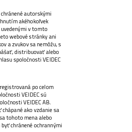
 chránené autorskými
iahnutím akéhokoľvek
i uvedenými v tomto
ieto webové stránky ani
kov a zvukov sa nemôžu, s
nášať, distribuovať alebo
úhlasu spoločnosti VEIDEC
 registrovaná po celom
oločnosti VEIDEC sú
oločnosti VEIDEC AB.
ť chápané ako vzdanie sa
 sa tohoto mena alebo
u byť chránené ochrannými