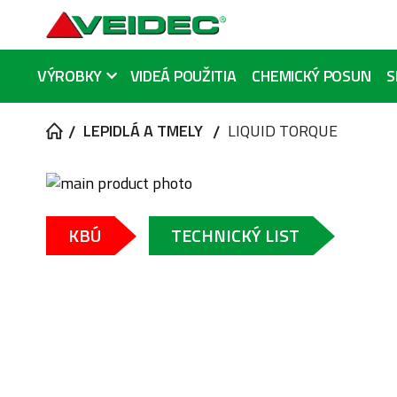
VÝROBKY
VIDEÁ POUŽITIA
CHEMICKÝ POSUN
S
LEPIDLÁ A TMELY
LIQUID TORQUE
Preskočiť
na
Preskočiť
koniec
na
KBÚ
TECHNICKÝ LIST
galérie
začiatok
obrázkov
galérie
obrázkov