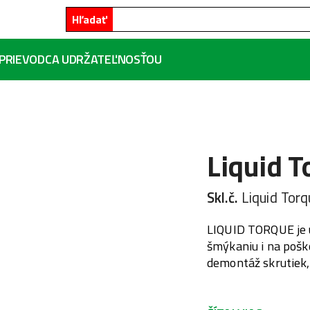
Hľadať
PRIEVODCA UDRŽATEĽNOSŤOU
Liquid T
Skl.č.
Liquid Tor
LIQUID TORQUE je 
šmýkaniu i na pošk
demontáž skrutiek,