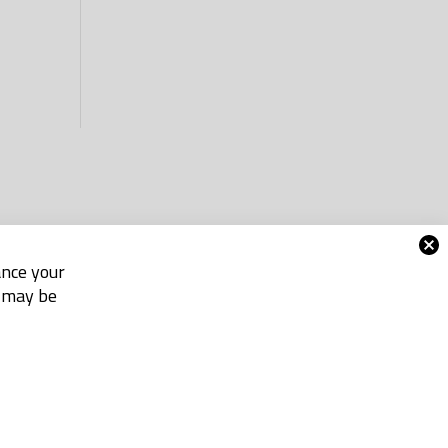
ance your
e may be