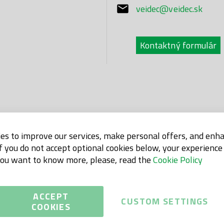
veidec@veidec.sk
Kontaktný formulár
es to improve our services, make personal offers, and enh
If you do not accept optional cookies below, your experienc
 you want to know more, please, read the
Cookie Policy
ACCEPT
CUSTOM SETTINGS
COOKIES