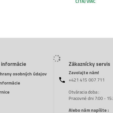
ČÍTAJ VIAC
LIQUID TORQUE sa p
očkovými, nástrčko
so všetkými druhmi
používanie obmedz
nástrojov a tým zv
 informácie
Zákaznícky servis
Zavolajte nám!
hrany osobných údajov
+421 415 007 711
nformácie
Otváracia doba :
rnice
Pracovné dni 7:00 - 15
Alebo nám napíšte :