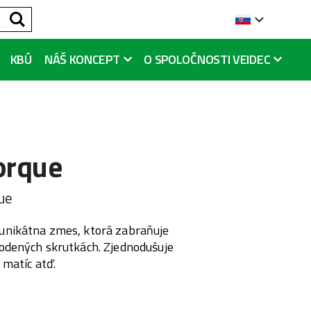
Hľadať
Languag
KBÚ
NÁŠ KONCEPT
O SPOLOČNOSTI VEIDEC
orque
que
unikátna zmes, ktorá zabraňuje
odených skrutkách. Zjednodušuje
 matíc atď.