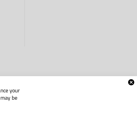
ance your
e may be