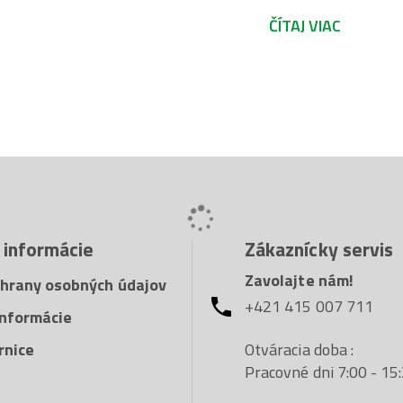
ČÍTAJ VIAC
PERFECT je vyvinutý
kužeľové zahĺbenie 
vykonáva tri úlohy 
kovových častíc. Ur
Sada obsahuje veľk
držiakom bitov.
 informácie
Zákaznícky servis
Zavolajte nám!
hrany osobných údajov
+421 415 007 711
nformácie
Otváracia doba :
rnice
Pracovné dni 7:00 - 15