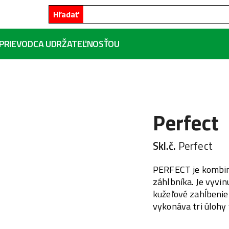
Hľadať
PRIEVODCA UDRŽATEĽNOSŤOU
Perfect
Skl.č.
Perfect
PERFECT je kombiná
záhlbníka. Je vyvin
kužeľové zahĺbenie 
vykonáva tri úlohy