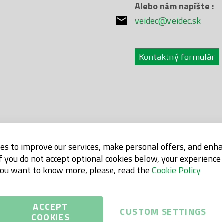
Alebo nám napíšte :
veidec@veidec.sk
Kontaktný formulár
es to improve our services, make personal offers, and enh
If you do not accept optional cookies below, your experienc
 you want to know more, please, read the
Cookie Policy
ACCEPT
CUSTOM SETTINGS
COOKIES