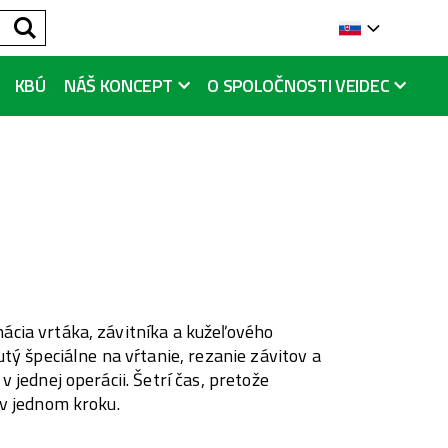
Hľadať
Languag
KBÚ
NÁŠ KONCEPT
O SPOLOČNOSTI VEIDEC
cia vrtáka, závitníka a kužeľového
utý špeciálne na vŕtanie, rezanie závitov a
v jednej operácii. Šetrí čas, pretože
 v jednom kroku.