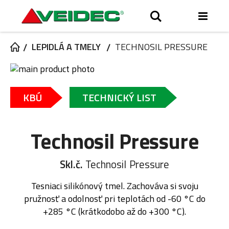
Toggl
Hľadať
Nav
LEPIDLÁ A TMELY
TECHNOSIL PRESSURE
Preskočiť
na
Preskočiť
koniec
na
KBÚ
TECHNICKÝ LIST
galérie
začiatok
obrázkov
galérie
obrázkov
Technosil Pressure
Skl.č.
Technosil Pressure
Tesniaci silikónový tmel. Zachováva si svoju
pružnosť a odolnosť pri teplotách od -60 °C do
+285 °C (krátkodobo až do +300 °C).