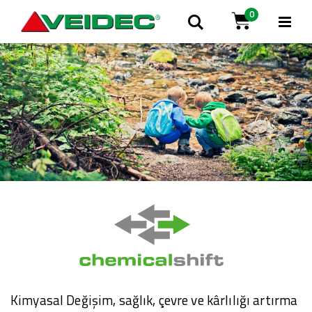
0
Nav
Arama
Cart
aç/
Kimyasal Değişim, sağlık, çevre ve kârlılığı artırma