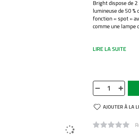
Bright dispose de 2
lumineuse de 50 % o
fonction « spot » av
comme une lampe d
LIRE LA SUITE
No description avai
AJOUTER À LA L
R