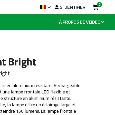
0
rcher
S'IDENTIFIER
Langue
Cart
À PROPOS DE VEIDEC
t Bright
right
ère en aluminium résistant. Rechargeable
t une lampe frontale LED flexible et
ne structure en aluminium résistante.
lle, la lampe offre un éclairage large et
tteindre 150 lumens. La lampe frontale