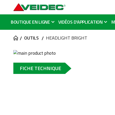
BOUTIQUE EN LIGNE
VIDÉOS D'APPLICATION
M
OUTILS
HEADLIGHT BRIGHT
Skip
to
Skip
the
to
FICHE TECHNIQUE
end
the
of
beginning
the
of
images
the
gallery
images
gallery