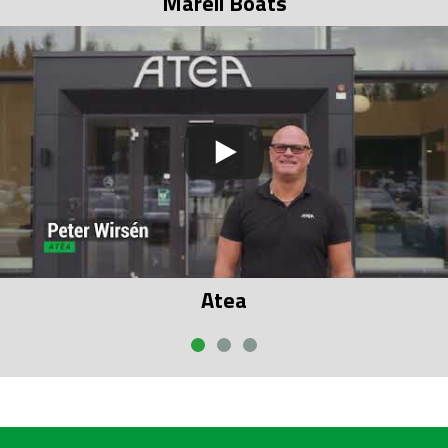
Marell Boats
Atea