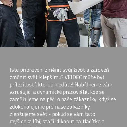
Jste připraveni změnit svůj život a zároveň
změnit svět k lepšímu? VEIDEC může být
příležitostí, kterou hledáte! Nabídneme vám
vzrušující a dynamické pracoviště, kde se
zaměřujeme na péči o naše zákazníky. Když se
zdokonalujeme pro naše zákazníky,
zlepšujeme svět - pokud se vám tato
myšlenka líbí, stačí kliknout na tlačítko a