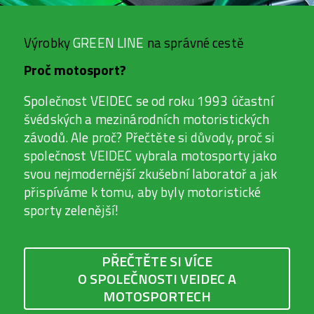
Výrobky
GREEN LINE
na správné cestě
Proč motosport?
Společnost VEIDEC se od roku 1993 účastní
švédských a mezinárodních motoristických
závodů. Ale proč? Přečtěte si důvody, proč si
společnost VEIDEC vybrala motosporty jako
svou nejmodernější zkušební laboratoř a jak
přispíváme k tomu, aby byly motoristické
sporty zelenější!
PŘEČTĚTE SI VÍCE
O SPOLEČNOSTI VEIDEC A
MOTOSPORTECH