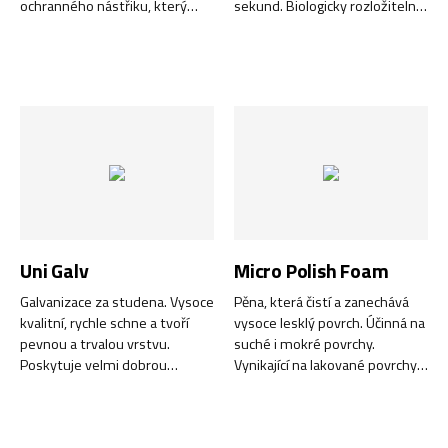
ochranného nástřiku, který
sekund. Biologicky rozložitelný.
používají výrobci auto-mobilů.
Nezanechává zbytky.
Díky vysokému obsahu
Neobsahuje minerální oleje,
přírodního kaučuku,
tuky ani silikon.
syntetických pryskyřic a
tixotropních látek vytváří
gumový povlak, který je pevný,
odolný a poskytuje také
vynikající zvukovou izolaci.
Uni Galv
Micro Polish Foam
Galvanizace za studena. Vysoce
Pěna, která čistí a zanechává
kvalitní, rychle schne a tvoří
vysoce lesklý povrch. Účinná na
pevnou a trvalou vrstvu.
suché i mokré povrchy.
Poskytuje velmi dobrou
Vynikající na lakované povrchy,
ochranu proti korozi. Vynikající
kovy, chrom, sklo, plastové
pro opravy např.
detaily, zrcadla, dlaždice a další
pozinkovaných povrchů.
tvrdé povrchy.