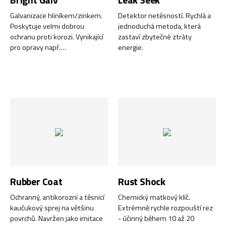
Bright Galv
Leak Seek
Galvanizace hliníkem/zinkem.
Detektor netěsností. Rychlá a
Poskytuje velmi dobrou
jednoduchá metoda, která
ochranu proti korozi. Vynikající
zastaví zbytečné ztráty
pro opravy např.
energie.
pozinkovaných povrchů.
Rubber Coat
Rust Shock
Ochranný, antikorozní a těsnicí
Chemický matkový klíč.
kaučukový sprej na většinu
Extrémně rychle rozpouští rez
povrchů. Navržen jako imitace
- účinný během 10 až 20