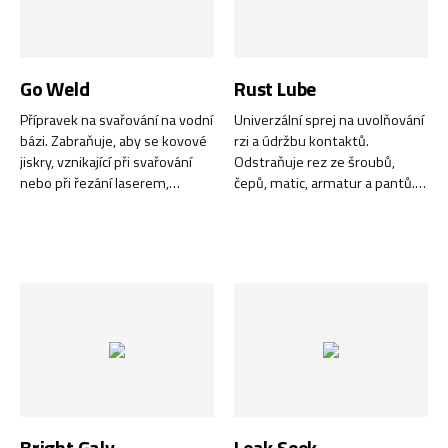
Go Weld
Rust Lube
Přípravek na svařování na vodní
Univerzální sprej na uvolňování
bázi. Zabraňuje, aby se kovové
rzi a údržbu kontaktů.
jiskry, vznikající při svařování
Odstraňuje rez ze šroubů,
nebo při řezání laserem,
čepů, matic, armatur a pantů.
přilepily na pracovní plochu
Odpuzuje vodu a vlhkost z
nebo na svařovací hubice.
elektrických kontaktů a vodičů.