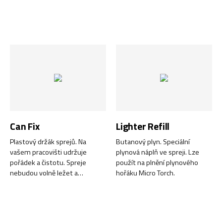
tak i společně s čističi SUPER
prodlužuje trvanlivost rohů,
FOAM, DUO CLEAN nebo BIO
hran, otvorů a dalších snadno
CLEAN.
poškoditelných oblastí.
Can Fix
Lighter Refill
Plastový držák sprejů. Na
Butanový plyn. Speciální
vašem pracovišti udržuje
plynová náplň ve spreji. Lze
pořádek a čistotu. Spreje
použít na plnění plynového
nebudou volně ležet a
hořáku Micro Torch.
překážet. Odolává otřesům i
vibracím a udrží sprej na místě.