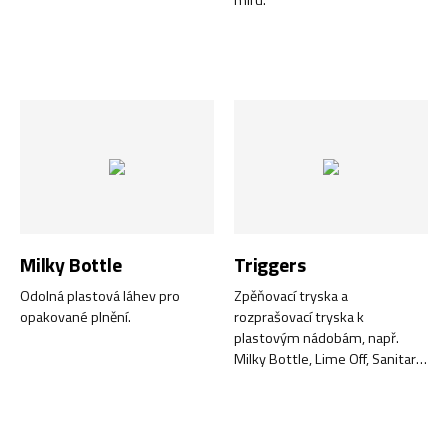
Milky Bottle
Triggers
Odolná plastová láhev pro
Zpěňovací tryska a
opakované plnění.
rozprašovací tryska k
plastovým nádobám, např.
Milky Bottle, Lime Off, Sanitary
Clean, Duo Clean, Go Weld a
Gentle Clean. Vysoce kvalitní a
opakovaně použitelná.