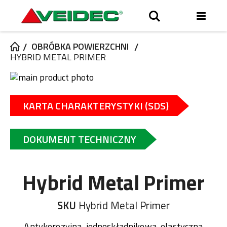
Przeł
Search
Nav
OBRÓBKA POWIERZCHNI
HYBRID METAL PRIMER
Przejdź
na
Przejdź
koniec
na
KARTA CHARAKTERYSTYKI (SDS)
galerii
początek
galerii
DOKUMENT TECHNICZNY
Hybrid Metal Primer
SKU
Hybrid Metal Primer
Antykorozyjna, jednoskładnikowa, elastyczna