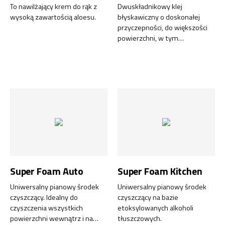
To nawilżający krem do rąk z
Dwuskładnikowy klej
wysoką zawartością aloesu.
błyskawiczny o doskonałej
przyczepności, do większości
powierzchni, w tym
materiałów elastycznych,
takich jak guma i skóra.
Super Foam Auto
Super Foam Kitchen
Uniwersalny pianowy środek
Uniwersalny pianowy środek
czyszczący. Idealny do
czyszczący na bazie
czyszczenia wszystkich
etoksylowanych alkoholi
powierzchni wewnątrz i na
tłuszczowych.