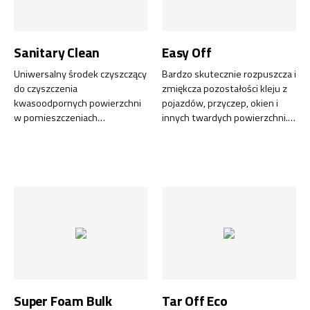
Sanitary Clean
Easy Off
Uniwersalny środek czyszczący
Bardzo skutecznie rozpuszcza i
do czyszczenia
zmiękcza pozostałości kleju z
kwasoodpornych powierzchni
pojazdów, przyczep, okien i
w pomieszczeniach
innych twardych powierzchni.
sanitarnych.
Doskonały zamiennik
tradycyjnych rozpuszczalników.
Wykonany z substancji
odnawialnych i
biodegradowalny. Część linii
produktów Green Line.
Super Foam Bulk
Tar Off Eco