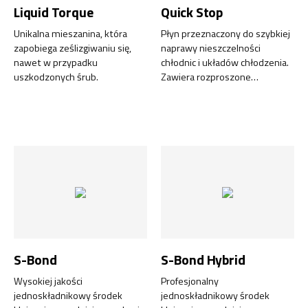
Liquid Torque
Quick Stop
Unikalna mieszanina, która
Płyn przeznaczony do szybkiej
zapobiega ześlizgiwaniu się,
naprawy nieszczelności
nawet w przypadku
chłodnic i układów chłodzenia.
uszkodzonych śrub.
Zawiera rozproszone
cząsteczki aktywne, składnik
antykoro-zyjny i smarujący.
S-Bond
S-Bond Hybrid
Wysokiej jakości
Profesjonalny
jednoskładnikowy środek
jednoskładnikowy środek