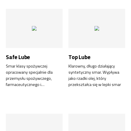
epoksydowej, kleju PU, asfaltu,
silikonu itp. substancji
trudnych do czyszczenia.
Oszczędność czasu i pieniędzy.
Safe Lube
Top Lube
Smar klasy spożywczej
Klarowny, długo działający
opracowany specjalnie dla
syntetyczny smar. Wypływa
przemysłu spożywczego,
jako rzadki olej, który
farmaceutycznego i
przekształca się w lepki smar
kosmetycznego