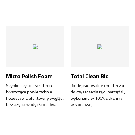
zewnątrz samochodów
osobowych, ciężarowych i
innych środków transportu.
Micro Polish Foam
Total Clean Bio
Szybko czyści oraz chroni
Biodegradowalne chusteczki
błyszczące powierzchnie.
do czyszczenia rąk i narzędzi ,
Pozostawia efektowny wygląd,
wykonane w 100% z tkaniny
bez użycia wody i środków
wiskozowej.
chemicznych.