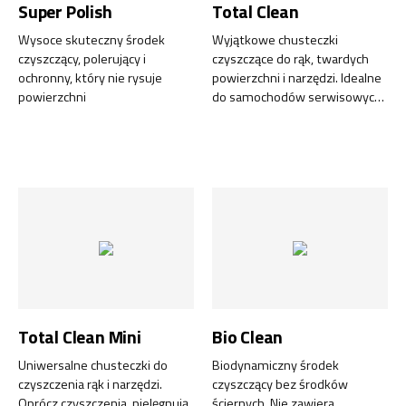
Super Polish
Total Clean
Wysoce skuteczny środek
Wyjątkowe chusteczki
czyszczący, polerujący i
czyszczące do rąk, twardych
ochronny, który nie rysuje
powierzchni i narzędzi. Idealne
powierzchni
do samochodów serwisowych,
konserwacji lub tam, gdzie
brakuje mydła i wody.
Chusteczki mogą być
ponownie użyte - wystarczy
dodać wodę.
Total Clean Mini
Bio Clean
Uniwersalne chusteczki do
Biodynamiczny środek
czyszczenia rąk i narzędzi.
czyszczący bez środków
Oprócz czyszczenia, pielęgnują
ściernych. Nie zawiera