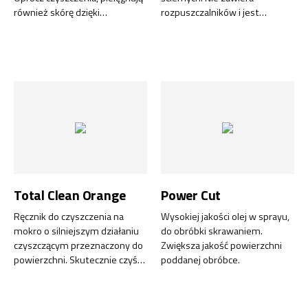
również skórę dzięki
rozpuszczalników i jest
zawartości gliceryny, aloesu,
bezpieczny dla środowiska.
jojoby, witaminy E i składników
antyseptycznych.
Total Clean Orange
Power Cut
Ręcznik do czyszczenia na
Wysokiej jakości olej w sprayu,
mokro o silniejszym działaniu
do obróbki skrawaniem.
czyszczącym przeznaczony do
Zwiększa jakość powierzchni
powierzchni. Skutecznie czyści
poddanej obróbce.
powierzchnie z brudu, smoły,
oleju, smaru, farby,
pozostałości kleju, żywicy