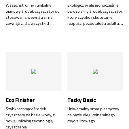
Wszechstronny i unikalny
Ekologiczny ale jednocześnie
pianowy środek czyszczący do
bardzo silny środek czyszczący,
stosowania wewnątrz i na
który szybko i skutecznie
zewnątrz, dla wszystkich
rozpuści pozostałości asfaltu,
rodzajów powierzchni.
smoły, gumy, tłuszczu oraz
oleju.
Eco Finisher
Tacky Basic
Szybkoschnący środek
Uniwersalny smar plastyczny
czyszczący na bazie wody, z
na bazie oleju mineralnego i
nową unikalną technologią
mydła litowego
czyszczenia.