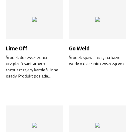
Lime Off
Go Weld
Środek do czyszczenia
Środek spawalniczy na bazie
urządzeń sanitarnych
wody o działaniu czyszczącym.
rozpuszczający kamień i inne
osady. Produkt posiada
klasyfikację GREEN LINE i jest
zatwierdzony do rejestracji
przez NSF. Powoli odparowuje i
lekko się pieni. Skuteczny
również na powierzchniach
pionowych.