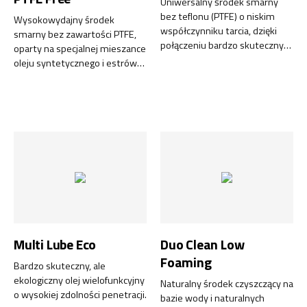
Uniwersalny środek smarny
bez teflonu (PTFE) o niskim
Wysokowydajny środek
współczynniku tarcia, dzięki
smarny bez zawartości PTFE,
połączeniu bardzo skutecznych
oparty na specjalnej mieszance
dodatków oraz niskiej lepkości.
oleju syntetycznego i estrów
roślinnych, charakteryzujący się
wyjątkowo niskim
współczynnikiem tarcia. Flex
Lube X-treme PTFE Free to
najnowszy produkt z serii
Green Line, posiadający
certyfikat NSF H2.
Multi Lube Eco
Duo Clean Low
Foaming
Bardzo skuteczny, ale
ekologiczny olej wielofunkcyjny
Naturalny środek czyszczący na
o wysokiej zdolności penetracji.
bazie wody i naturalnych