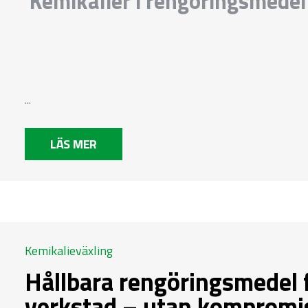
Kemikalier i rengöringsmedel
...
LÄS MER
Kemikalieväxling
Hållbara rengöringsmedel f
verkstad – utan kompromi