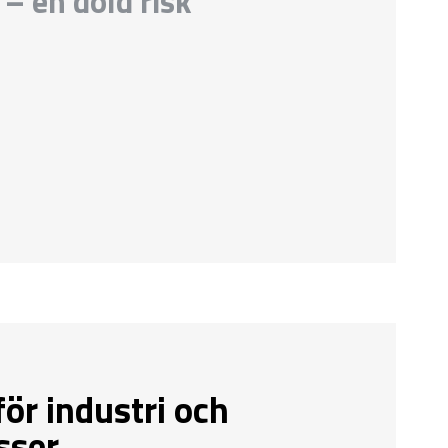
 – en dold risk
ör industri och
sser