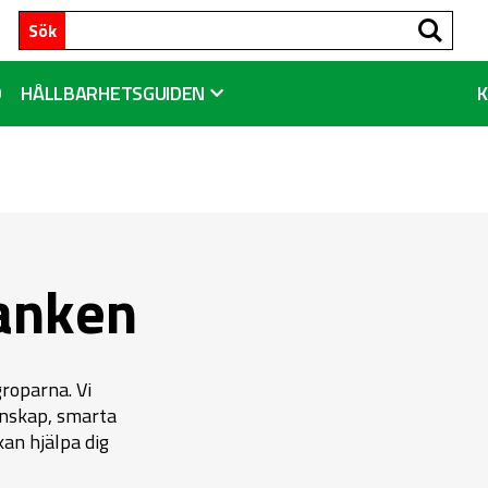
Sök
Sök
D
HÅLLBARHETSGUIDEN
anken
groparna. Vi
unskap, smarta
kan hjälpa dig