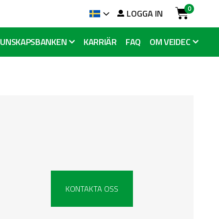
0
LOGGA IN
Language
Cart
KUNSKAPSBANKEN
KARRIÄR
FAQ
OM VEIDEC
KONTAKTA OSS