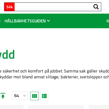
Sök
Sök
D
HÅLLBARHETSGUIDEN
ydd
åde säkerhet och komfort på jobbet. Samma sak gäller skyd
kyddar mot bland annat slitage, bakterier, svetsloppor och
Fallande
Visa
Rutnät
Lista
ordning
som