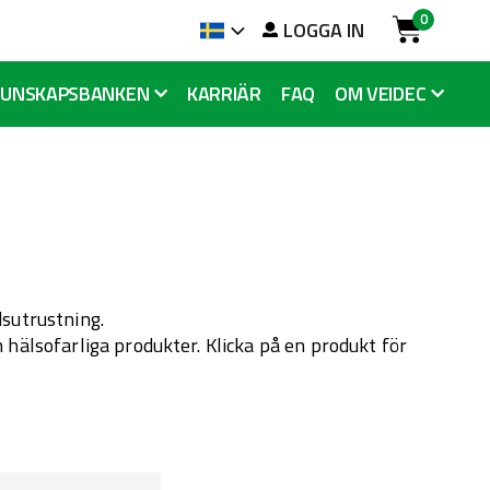
0
LOGGA IN
Language
Cart
KUNSKAPSBANKEN
KARRIÄR
FAQ
OM VEIDEC
dsutrustning.
 hälsofarliga produkter. Klicka på en produkt för