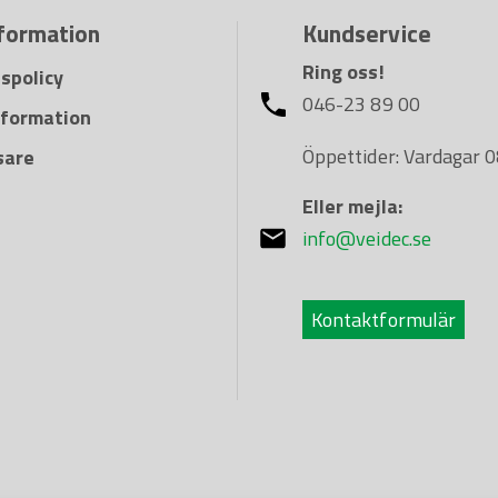
nformation
Kundservice
Ring oss!
tspolicy
046-23 89 00
information
Öppettider: Vardagar 
sare
Eller mejla:
info@veidec.se
Kontaktformulär