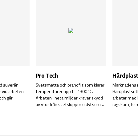
Pro Tech
Härdplast
ed suverän
Svetsmatta och brandfilt som klarar
Marknadens 
r vid arbeten
temperaturer upp till 1300°C.
Härdplastsutb
och går
Arbeten i heta miljöer kräver skydd
arbetar med l
av ytor från svetsloppor o.dyl som
fogskum, härd
kan skada ytor eller starta en brand.
lack.
Extremt tålig och smidig och självklar
vid arbeten med en vinkelslip, svets,
skärbrännare eller lasermaskiner.