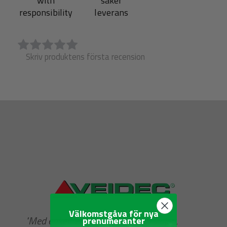
with
säker
responsibility
leverans
Skriv produktens första recension
Välkomstgåva för nya
"Med enkelhet i sinnet, ärlighet i själen,
prenumeranter