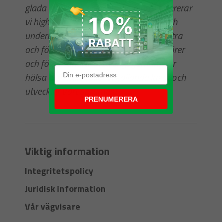
glada ögon och en vinnares hjärta levererar
vi hightech produkter för reparation och
underhåll. Vi älskar att ständigt förbättra
och förenkla för våra kunder, leverantörer
och för varandra. Med engagemang för
hälsa och miljö följer vi gällande lagar och
utvecklar vårt sortiment."
PRENUMERERA
Viktig information
Integritetspolicy
Juridisk information
Vår vägvisare