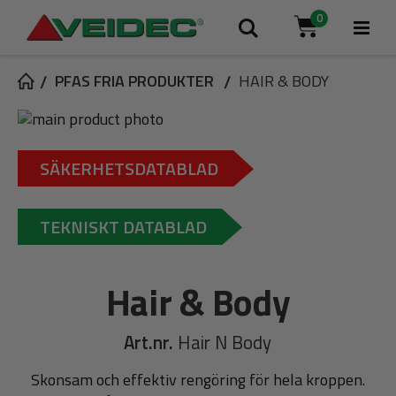
0
Tog
Sök
Cart
Na
PFAS FRIA PRODUKTER
HAIR & BODY
Skip
to
Skip
the
to
SÄKERHETSDATABLAD
end
the
of
beginning
the
of
TEKNISKT DATABLAD
images
the
gallery
images
gallery
Hair & Body
Art.nr.
Hair N Body
Skonsam och effektiv rengöring för hela kroppen.