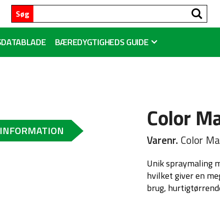
Sø
Søg
SDATABLADE
BÆREDYGTIGHEDS GUIDE
Color M
 INFORMATION
Varenr.
Color Ma
Unik spraymaling m
hvilket giver en me
brug, hurtigtørrende