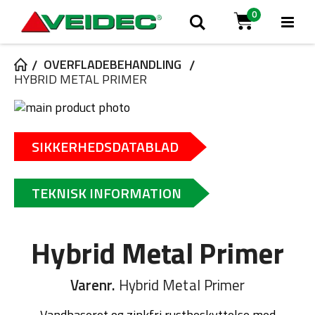
0
Tog
Søg
Cart
Na
OVERFLADEBEHANDLING
HYBRID METAL PRIMER
Gå
til
Gå
slutningen
til
SIKKERHEDSDATABLAD
af
starten
billedgalleriet
af
billedgalleriet
TEKNISK INFORMATION
Hybrid Metal Primer
Varenr.
Hybrid Metal Primer
Vandbaseret og zinkfri rustbeskyttelse med