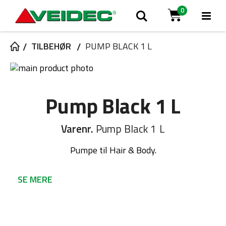
0
Tog
Søg
Cart
Na
TILBEHØR
PUMP BLACK 1 L
Gå
til
Gå
slutningen
til
Pump Black 1 L
af
starten
billedgalleriet
af
billedgalleriet
Varenr.
Pump Black 1 L
Pumpe til Hair & Body.
SE MERE
No description available